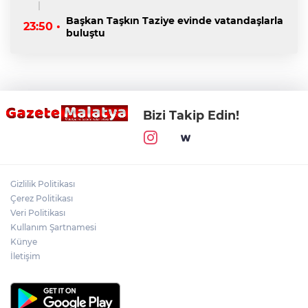
Başkan Taşkın Taziye evinde vatandaşlarla
23:50 •
buluştu
Bizi Takip Edin!
Gizlilik Politikası
Çerez Politikası
Veri Politikası
Kullanım Şartnamesi
Künye
İletişim