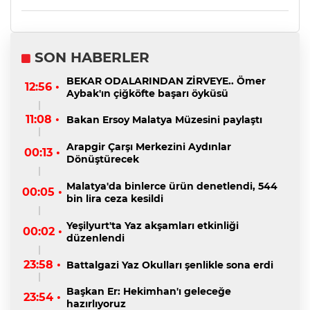
SON HABERLER
BEKAR ODALARINDAN ZİRVEYE.. Ömer
12:56 •
Aybak'ın çiğköfte başarı öyküsü
11:08 •
Bakan Ersoy Malatya Müzesini paylaştı
Arapgir Çarşı Merkezini Aydınlar
00:13 •
Dönüştürecek
Malatya'da binlerce ürün denetlendi, 544
00:05 •
bin lira ceza kesildi
Yeşilyurt'ta Yaz akşamları etkinliği
00:02 •
düzenlendi
23:58 •
Battalgazi Yaz Okulları şenlikle sona erdi
Başkan Er: Hekimhan'ı geleceğe
23:54 •
hazırlıyoruz