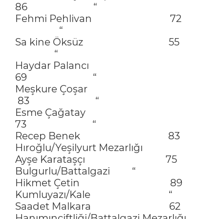
86 “
Fehmi Pehlivan 72
“
Sa kine Öksüz 55
“
Haydar Palancı
69 “
Meşkure Çoşar
83 “
Esme Çağatay
73 “
Recep Benek 83
Hıroğlu/Yeşilyurt Mezarlığı
Ayşe Karataşçı 75
Bulgurlu/Battalgazi “
Hikmet Çetin 89
Kumluyazı/Kale “
Saadet Malkara 62
Hanımınçiftliği/Battalgazi Mezarlığı