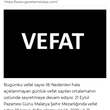
https://www.gazetemalatya.com/
Bugünkü vefat sayısı 18. Nedenleri hala
açıklanmayan günlük vefat sayıları ortalamanın
üstünde seyretmeye devam ediyor. 21 Eylül
Pazartesi Günü Malatya Şehir Mezarlığında vefat