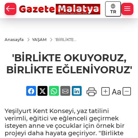
TR
Anasayfa
YAŞAM
'BİRLİKTE
OKUYORUZ,
BİRLİKTE
'BİRLİKTE OKUYORUZ,
EĞLENİYORUZ'
BİRLİKTE EĞLENİYORUZ'
Yeşilyurt Kent Konseyi, yaz tatilini
verimli, eğitici ve eğlenceli geçirmek
isteyen anne ve çocuklar için örnek bir
projeyi daha hayata geçiriyor. "Birlikte