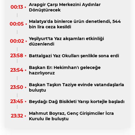
Arapgir Çarşı Merkezini Aydınlar
00:13 •
Dönüştürecek
Malatya'da binlerce ürün denetlendi, 544
00:05 •
bin lira ceza kesildi
Yeşilyurt'ta Yaz akşamları etkinliği
00:02 •
düzenlendi
23:58 •
Battalgazi Yaz Okulları şenlikle sona erdi
Başkan Er: Hekimhan'ı geleceğe
23:54 •
hazırlıyoruz
Başkan Taşkın Taziye evinde vatandaşlarla
23:50 •
buluştu
23:45 •
Beydağı Dağ Bisikleti Yarışı kortejle başladı
Mahmut Boyraz, Genç Girişimciler İcra
23:32 •
Kurulu ile buluştu