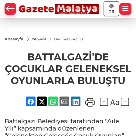
TR
Anasayfa
YAŞAM
BATTALGAZİ’DE
ÇOCUKLAR
GELENEKSEL
BATTALGAZİ’DE
OYUNLARLA
BULUŞTU
ÇOCUKLAR GELENEKSEL
OYUNLARLA BULUŞTU
Battalgazi Belediyesi tarafından “Aile
Yılı” kapsamında düzenlenen
“Gelenekten Geleceğe Çocuk Oyunları”