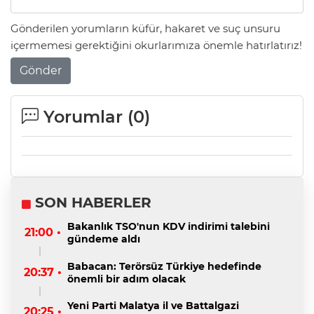
Gönderilen yorumların küfür, hakaret ve suç unsuru
içermemesi gerektiğini okurlarımıza önemle hatırlatırız!
Gönder
Yorumlar (
0
)
SON HABERLER
Bakanlık TSO'nun KDV indirimi talebini
21:00 •
gündeme aldı
Babacan: Terörsüz Türkiye hedefinde
20:37 •
önemli bir adım olacak
Yeni Parti Malatya il ve Battalgazi
20:25 •