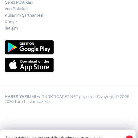
Çerez Politikası
Veri Politikası
Kullanım Şartnamesi
Künye
İletişim
HABER YAZILIMI
ve TURKTICARET.NET projesidir Copyright© 2006-
2026 Tüm hakları saklıdır.
Sizlere daha iyi hizmet sunabilmek adına sitemizde çerez