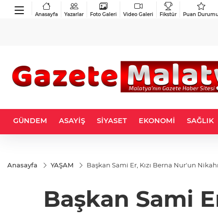
Anasayfa
Yazarlar
Foto Galeri
Video Galeri
Fikstür
Puan Durum
GÜNDEM
ASAYİŞ
SİYASET
EKONOMİ
SAĞLIK
Anasayfa
YAŞAM
Başkan Sami Er, Kızı Berna Nur'un Nikahı
Başkan Sami Er