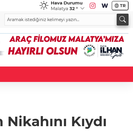
Hava Durumu
TR
Malatya
32 °
 Nikahını Kıydı