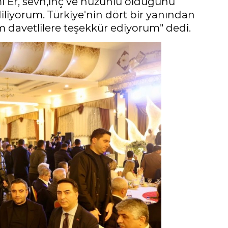
mi Er, sevn,inç ve hüzünlü olduğunu
iliyorum. Türkiye'nin dört bir yanından
 davetlilere teşekkür ediyorum" dedi.