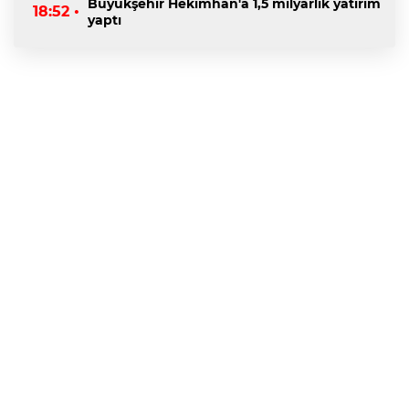
Büyükşehir Hekimhan'a 1,5 milyarlık yatırım
18:52 •
yaptı