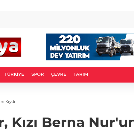
u
TÜRKİYE
SPOR
ÇEVRE
TARIM
nı Kıydı
, Kızı Berna Nur'un