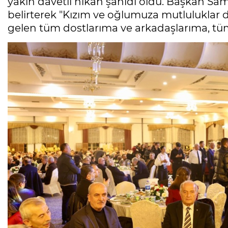
yakın davetli nikah şahidi oldu. Başkan Sa
belirterek "Kızım ve oğlumuza mutluluklar d
gelen tüm dostlarıma ve arkadaşlarıma, tüm