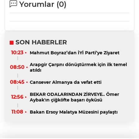
Yorumlar (
0
)
SON HABERLER
10:23 •
Mahmut Boyraz’dan İYİ Parti’ye Ziyaret
Arapgir Çarşını dönüştürmek için ilk temel
08:50 •
atıldı
08:45 •
Cansever Almanya da vefat etti
BEKAR ODALARINDAN ZİRVEYE.. Ömer
12:56 •
Aybak'ın çiğköfte başarı öyküsü
11:08 •
Bakan Ersoy Malatya Müzesini paylaştı