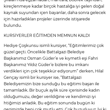
kireçlenmeye kadar birçok hastalığa iyi gelen doğal
kaynak suyundan içen bayanlar, daha sonra gelecek
için hazırladıkları projeler üzerinde istişarede
bulundu.
KURSİYERLER EĞİTİMDEN MEMNUN KALDI
Hediye Çoşkunsu isimli kursiyer, “Eğitimlerimiz çok
güzel geçti. Öncelikle Battalgazi Belediye
Başkanımız Osman Güder’e ve kıymetli eşi Fahri
Başkanımız Yıldız Güder’e bizlere bu imkanı
verdikleri için çok teşekkür ediyorum” derken, Hilal
Gençay isimli bir kursiyer ise, “Battalgazi
Belediyemizin bize sunduğu bu eğitimi başarı ile
tamamladık. Bir buçuk aylık süre içerisinde kadın
olduğumuzu, değer verildiğine ve kendimizi iyi
htiğimizi anladık. Bu eğitim sonunda bugün ki
gezimizde beni çok mutlu etti. Çok huzurluyuz. İyi ki