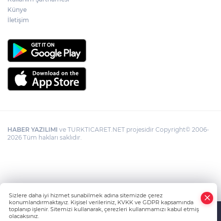
Künye
İletişim
HABER YAZILIMI
ve TURKTICARET.NET projesidir Copyright© 2006-
2026 Tüm hakları saklıdır.
Sizlere daha iyi hizmet sunabilmek adına sitemizde çerez
konumlandırmaktayız. Kişisel verileriniz, KVKK ve GDPR kapsamında
toplanıp işlenir. Sitemizi kullanarak, çerezleri kullanmamızı kabul etmiş
olacaksınız.