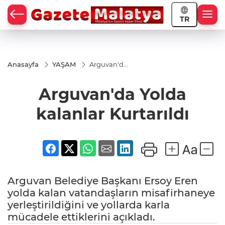
TR
Anasayfa
YAŞAM
Arguvan'da
Yolda
kalanlar
Arguvan'da Yolda
Kurtarıldı
kalanlar Kurtarıldı
Arguvan Belediye Başkanı Ersoy Eren
yolda kalan vatandaşların misafirhaneye
yerleştirildiğini ve yollarda karla
mücadele ettiklerini açıkladı.