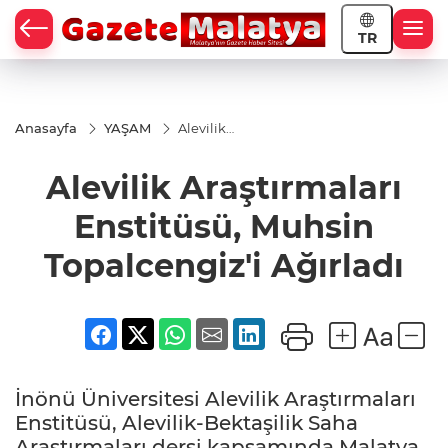
TR
Anasayfa
YAŞAM
Alevilik
Araştırmaları
Enstitüsü,
Alevilik Araştırmaları
Muhsin
Topalcengiz'i
Ağırladı
Enstitüsü, Muhsin
Topalcengiz'i Ağırladı
İnönü Üniversitesi Alevilik Araştırmaları
Enstitüsü, Alevilik-Bektaşilik Saha
Araştırmaları dersi kapsamında Malatya