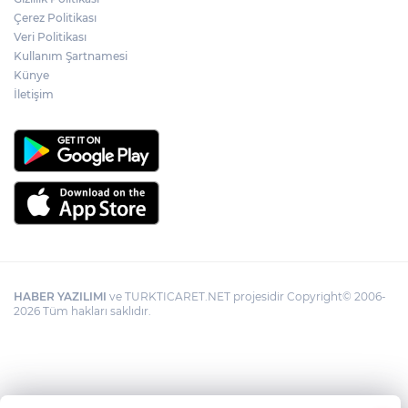
Çerez Politikası
Veri Politikası
Kullanım Şartnamesi
Künye
İletişim
HABER YAZILIMI
ve TURKTICARET.NET projesidir Copyright© 2006-
2026 Tüm hakları saklıdır.