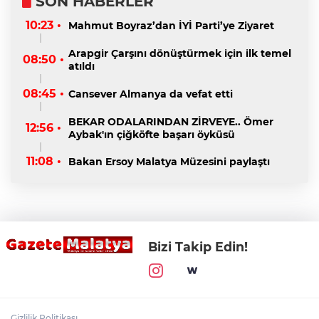
SON HABERLER
10:23 •
Mahmut Boyraz’dan İYİ Parti’ye Ziyaret
Arapgir Çarşını dönüştürmek için ilk temel
08:50 •
atıldı
08:45 •
Cansever Almanya da vefat etti
BEKAR ODALARINDAN ZİRVEYE.. Ömer
12:56 •
Aybak'ın çiğköfte başarı öyküsü
11:08 •
Bakan Ersoy Malatya Müzesini paylaştı
Bizi Takip Edin!
Gizlilik Politikası