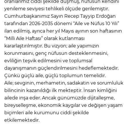
oranlarımız ciddi şekilde düşmüş, nüfusun kendini
yenileme seviyesi tehlikeli ölçüde gerilemiştir.
Cumhurbaşkanımız Sayın Recep Tayyip Erdoğan
tarafından 2026-2035 dönemi “Aile ve Nüfus 10 Yılı”
ilan edilmiş, ayrıca her yıl Mayıs ayının son haftasının
“Milli Aile Haftası” olarak kutlanması
kararlaştırılmıştır. Bu vizyon; aile yapımızın
korunmasını, genç nüfusun desteklenmesini,
evliliğin teşvik edilmesini ve toplumsal
dayanışmanın güçlendirilmesini hedeflemektedir.
Çünkü güçlü aile, güçlü toplumun temelidir.
Aile; sevginin, merhametin, sadakatin ve sorumluluk
bilincinin kazanıldığı ilk mekteptir. İnsan kimliğini
ailede inşa eder. Ancak günümüzde dijitalleşme,
bireyselleşme, ekonomik kaygılar ve değişen yaşam
biçimleri aile kurumunu ciddi şekilde
etkilemektedir.