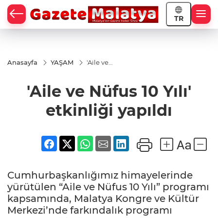
TR
Anasayfa
YAŞAM
'Aile ve
Nüfus
10 Yılı'
'Aile ve Nüfus 10 Yılı'
etkinliği
yapıldı
etkinliği yapıldı
Cumhurbaşkanlığımız himayelerinde
yürütülen “Aile ve Nüfus 10 Yılı” programı
kapsamında, Malatya Kongre ve Kültür
Merkezi’nde farkındalık programı