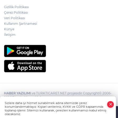
Gizlilik Politikası
Çerez Politikası
Veri Politikası
Kullanım Şartnamesi
Künye
İletişim
HABER YAZILIMI
ve TURKTICARET.NET projesidir Copyright© 2006-
2026 Tüm hakları saklıdır.
Sizlere daha iyi hizmet sunabilmek adına sitemizde çerez
konumlandırmaktayız. Kişisel verileriniz, KVKK ve GDPR kapsamında
toplanıp işlenir. Sitemizi kullanarak, çerezleri kullanmamızı kabul etmiş
olacaksınız.