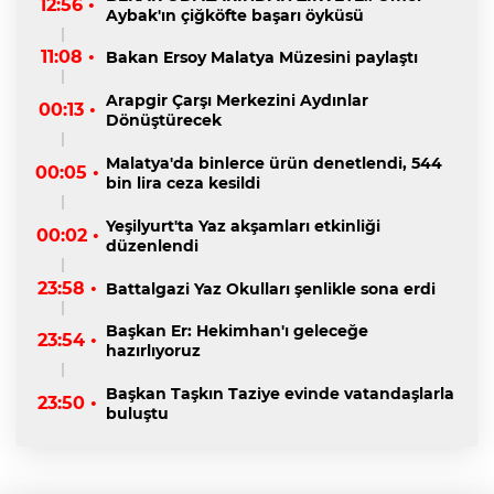
12:56 •
Aybak'ın çiğköfte başarı öyküsü
11:08 •
Bakan Ersoy Malatya Müzesini paylaştı
Arapgir Çarşı Merkezini Aydınlar
00:13 •
Dönüştürecek
Malatya'da binlerce ürün denetlendi, 544
00:05 •
bin lira ceza kesildi
Yeşilyurt'ta Yaz akşamları etkinliği
00:02 •
düzenlendi
23:58 •
Battalgazi Yaz Okulları şenlikle sona erdi
Başkan Er: Hekimhan'ı geleceğe
23:54 •
hazırlıyoruz
Başkan Taşkın Taziye evinde vatandaşlarla
23:50 •
buluştu