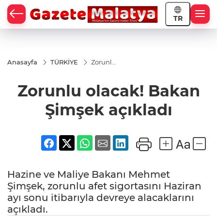
TR
Anasayfa
TÜRKİYE
Zorunlu
olacak!
Bakan
Zorunlu olacak! Bakan
Şimşek
açıkladı
Şimşek açıkladı
Hazine ve Maliye Bakanı Mehmet
Şimşek, zorunlu afet sigortasını Haziran
ayı sonu itibarıyla devreye alacaklarını
açıkladı.