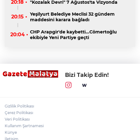
20:18 •
"Kozalak Devri" 7 Ağustos'ta Vizyonda
Yeşilyurt Belediye Meclisi 32 gündem
20:15 •
maddesini karara bağladı
CHP Arapgir'de kaybetti...Cömertoğlu
20:04 •
ekibiyle Yeni Partiye geçti
Bizi Takip Edin!
Gizlilik Politikası
Çerez Politikası
Veri Politikası
Kullanım Şartnamesi
Künye
İletişim