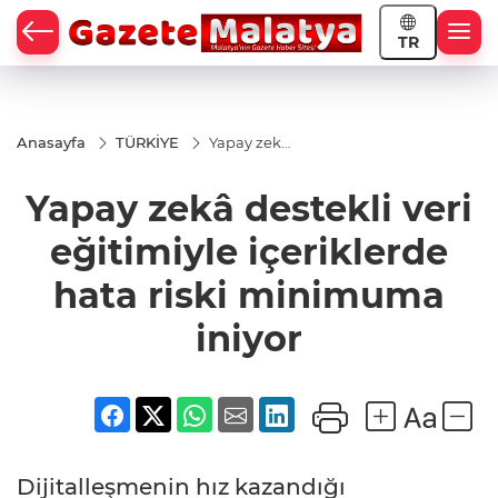
TR
Anasayfa
TÜRKİYE
Yapay zekâ
destekli
veri
Yapay zekâ destekli veri
eğitimiyle
içeriklerde
hata riski
eğitimiyle içeriklerde
minimuma
iniyor
hata riski minimuma
iniyor
Dijitalleşmenin hız kazandığı