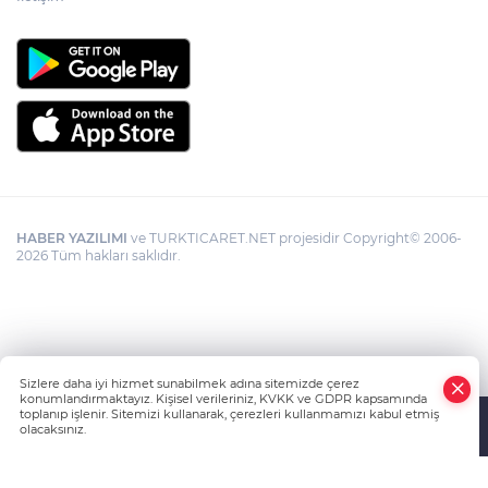
HABER YAZILIMI
ve TURKTICARET.NET projesidir Copyright© 2006-
2026 Tüm hakları saklıdır.
Sizlere daha iyi hizmet sunabilmek adına sitemizde çerez
konumlandırmaktayız. Kişisel verileriniz, KVKK ve GDPR kapsamında
toplanıp işlenir. Sitemizi kullanarak, çerezleri kullanmamızı kabul etmiş
olacaksınız.
Anasayfa
Haber Ara
Yazarlar
İhbar Hattı