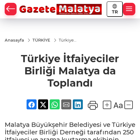
TR
Anasayfa
TÜRKİYE
Türkiye
İtfaiyeciler
Birliği
Türkiye İtfaiyeciler
Malatya
da
Toplandı
Birliği Malatya da
Toplandı
Malatya Büyükşehir Belediyesi ve Türkiye
İtfaiyeciler Birliği Derneği tarafından 250
itfaiyeci ve arama kurtarma ekibinin