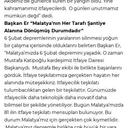
Akdeniz’de günlerce süren bir yangın oldu. Yine
kahramanımız itfaiyecilerdi. O günleri unutmamız
mümkün değil” dedi.
Başkan Er “Malatya’nın Her Tarafı Şantiye
Alanına Dönüşmüş Durumdadır”
6 Şubat depremlerinin yaralarının silinmesi yoğun
bir çalışma içerisinde olduklarını belirten Başkan Er,
“Malatya’mızda 6 Şubat depremini yaşadık. O zaman
Mustafa Katipoğlu kardeşimiz İtfaiye Dairesi
Başkanıydı. Mustafa Bey ekibi ile birlikte başarılarını
gördük. İtfaiye teşkilatımıza gerçekten hayatın her
alanında müteşekkiriz. İtfaiyecilik teşkilatı
tulumbacılıktan gelen bir teşkilattır. Günümüzde
itfaiyecilik daha teknolojik daha inovatif daha
bilimsel bir şekilde yönetiliyor. Bugün Malatya’mızda
81 ilin itfaiye teşkilatı mensupları bulunuyor. Bu
durum Malatya’mız için gerçekten çok kıymetlidir.
Malatya’mız depremle birlikte çok büyük bir yara