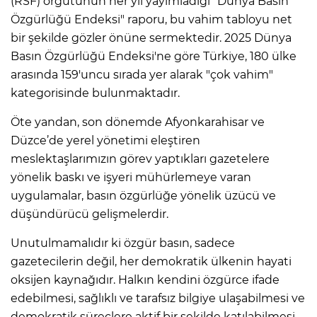
(RSF) örgütünün her yıl yayımladığı "Dünya Basın
Özgürlüğü Endeksi" raporu, bu vahim tabloyu net
bir şekilde gözler önüne sermektedir. 2025 Dünya
Basın Özgürlüğü Endeksi'ne göre Türkiye, 180 ülke
arasında 159'uncu sırada yer alarak "çok vahim"
kategorisinde bulunmaktadır.
Öte yandan, son dönemde Afyonkarahisar ve
Düzce’de yerel yönetimi eleştiren
meslektaşlarımızın görev yaptıkları gazetelere
yönelik baskı ve işyeri mühürlemeye varan
uygulamalar, basın özgürlüğe yönelik üzücü ve
düşündürücü gelişmelerdir.
Unutulmamalıdır ki özgür basın, sadece
gazetecilerin değil, her demokratik ülkenin hayati
oksijen kaynağıdır. Halkın kendini özgürce ifade
edebilmesi, sağlıklı ve tarafsız bilgiye ulaşabilmesi ve
demokratik süreçlere aktif bir şekilde katılabilmesi