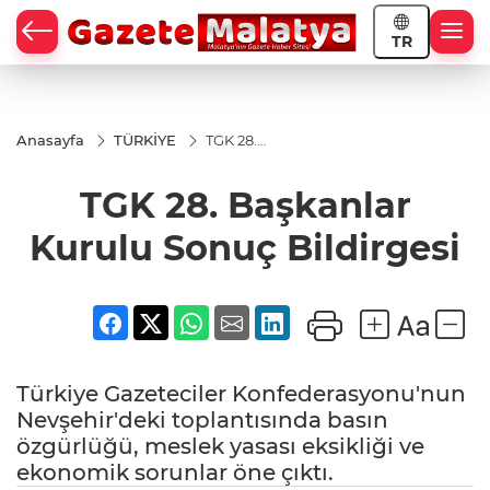
TR
Anasayfa
TÜRKİYE
TGK 28.
Başkanlar
Kurulu
TGK 28. Başkanlar
Sonuç
Bildirgesi
Kurulu Sonuç Bildirgesi
Türkiye Gazeteciler Konfederasyonu'nun
Nevşehir'deki toplantısında basın
özgürlüğü, meslek yasası eksikliği ve
ekonomik sorunlar öne çıktı.