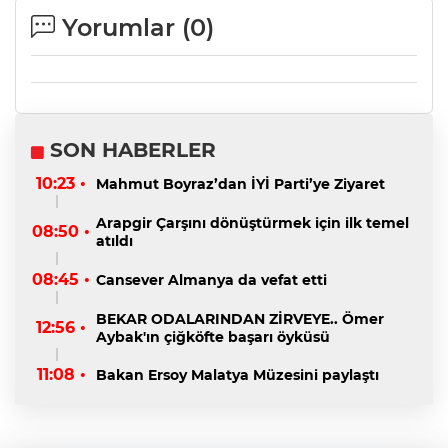
Yorumlar (
0
)
SON HABERLER
10:23 •
Mahmut Boyraz’dan İYİ Parti’ye Ziyaret
Arapgir Çarşını dönüştürmek için ilk temel
08:50 •
atıldı
08:45 •
Cansever Almanya da vefat etti
BEKAR ODALARINDAN ZİRVEYE.. Ömer
12:56 •
Aybak'ın çiğköfte başarı öyküsü
11:08 •
Bakan Ersoy Malatya Müzesini paylaştı