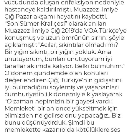
vücudunda oluşan enfeksiyon nedeniyle
hastaneye kaldırılmıştı. Muazzez İlmiye
Çığ Pazar akşamı hayatını kaybetti.
“Son Sümer Kraliçesi” olarak anılan
Muazzez İlmiye Çığ 2019’da VOA Türkçe’ye
konuşmuş ve uzun ömrünün sırrını şöyle
açıklamıştı: "Acılar, sıkıntılar olmadı mı?
Bir yığın sıkıntı, bir yığın yokluk. Ama
unutuyorum, bunları unutuyorum iyi
taraflar aklımda kalıyor. Belki bu mühim."
O dönem gündemde olan konuları
değerlendiren Çığ, Türkiye’nin gidişatını
iyi bulmadığını söylemiş ve yaşananları
cumhuriyetin ilk dönemiyle kıyaslayarak
“O zaman hepimizin bir gayesi vardı:
Memleketi bir an önce yükseltmek için
elimizden ne gelirse onu yapacağız…Biz
bunu düşünüyorduk. Şimdi bu
memlekette kazanıp da kötülüklere ses