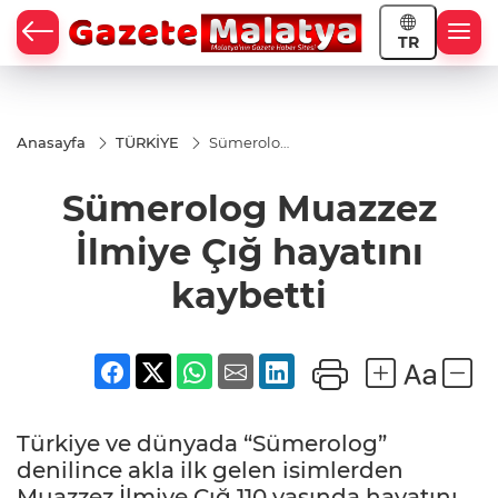
TR
Anasayfa
TÜRKİYE
Sümerolog
Muazzez
İlmiye Çığ
Sümerolog Muazzez
hayatını
kaybetti
İlmiye Çığ hayatını
kaybetti
Türkiye ve dünyada “Sümerolog”
denilince akla ilk gelen isimlerden
Muazzez İlmiye Çığ 110 yaşında hayatını