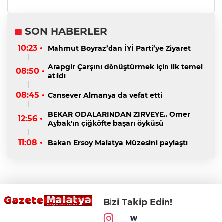
SON HABERLER
10:23 •
Mahmut Boyraz’dan İYİ Parti’ye Ziyaret
Arapgir Çarşını dönüştürmek için ilk temel
08:50 •
atıldı
08:45 •
Cansever Almanya da vefat etti
BEKAR ODALARINDAN ZİRVEYE.. Ömer
12:56 •
Aybak'ın çiğköfte başarı öyküsü
11:08 •
Bakan Ersoy Malatya Müzesini paylaştı
Bizi Takip Edin!