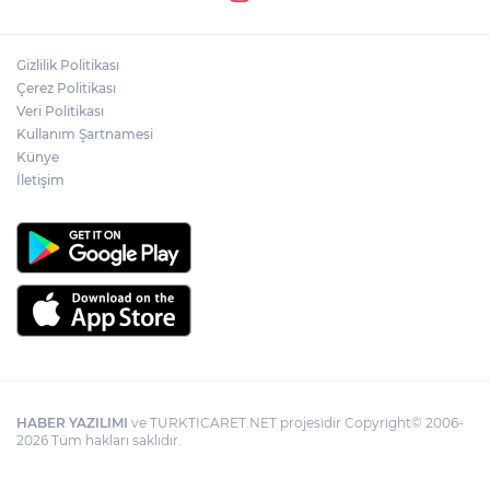
Gizlilik Politikası
Çerez Politikası
Veri Politikası
Kullanım Şartnamesi
Künye
İletişim
HABER YAZILIMI
ve TURKTICARET.NET projesidir Copyright© 2006-
2026 Tüm hakları saklıdır.