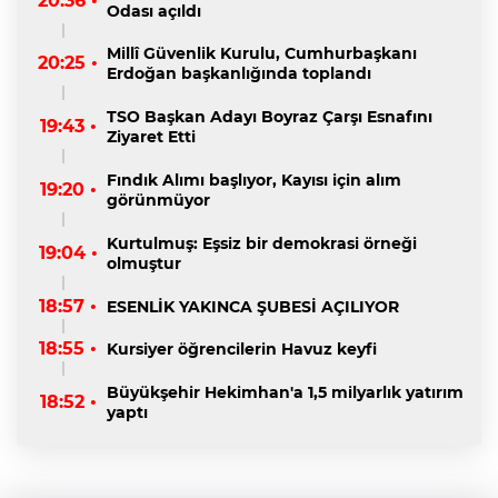
20:36 •
Odası açıldı
Millî Güvenlik Kurulu, Cumhurbaşkanı
20:25 •
Erdoğan başkanlığında toplandı
TSO Başkan Adayı Boyraz Çarşı Esnafını
19:43 •
Ziyaret Etti
Fındık Alımı başlıyor, Kayısı için alım
19:20 •
görünmüyor
Kurtulmuş: Eşsiz bir demokrasi örneği
19:04 •
olmuştur
18:57 •
ESENLİK YAKINCA ŞUBESİ AÇILIYOR
18:55 •
Kursiyer öğrencilerin Havuz keyfi
Büyükşehir Hekimhan'a 1,5 milyarlık yatırım
18:52 •
yaptı