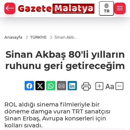
TR
Anasayfa
TÜRKİYE
Sinan Akbaş
80'li yılların
ruhunu geri
Sinan Akbaş 80'li yılların
getireceğim
ruhunu geri getireceğim
ROL aldığı sinema filmleriyle bir
döneme damga vuran TRT sanatçısı
Sinan Erbaş, Avrupa konserleri için
kolları sıvadı.