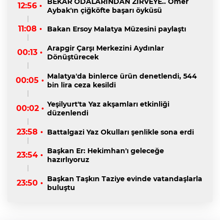
BEKAR ODALARINDAN ZİRVEYE.. Ömer
12:56 •
Aybak'ın çiğköfte başarı öyküsü
11:08 •
Bakan Ersoy Malatya Müzesini paylaştı
Arapgir Çarşı Merkezini Aydınlar
00:13 •
Dönüştürecek
Malatya'da binlerce ürün denetlendi, 544
00:05 •
bin lira ceza kesildi
Yeşilyurt'ta Yaz akşamları etkinliği
00:02 •
düzenlendi
23:58 •
Battalgazi Yaz Okulları şenlikle sona erdi
Başkan Er: Hekimhan'ı geleceğe
23:54 •
hazırlıyoruz
Başkan Taşkın Taziye evinde vatandaşlarla
23:50 •
buluştu