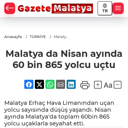
TR
Anasayfa
TÜRKİYE
Malatya
da
Nisan
Malatya da Nisan ayında
ayında
60 bin
865
60 bin 865 yolcu uçtu
yolcu
uçtu
Malatya Erhaç Hava Limanından uçan
yolcu sayısında düşüş yaşandı. Nisan
ayında Malatya'da toplam 60bin 865
yolcu uçaklarla seyahat etti.