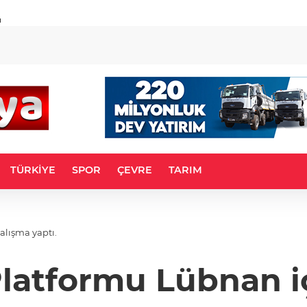
u
TÜRKİYE
SPOR
ÇEVRE
TARIM
alışma yaptı.
atformu Lübnan iç