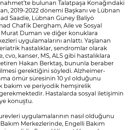
ltanahmet’te bulunan Talatpaşa Konağındaki
an, 2019-2022 dönemi Başkanı ve Lübnan
mad Saadie, Lübnan Güney Baliyö
ad Chafik Dergham, Aile ve Sosyal
li Murat Duman ve diğer konuklara
ezleri uygulamalarını anlattı. Yaşlanan
iatrik hastalıklar, sendromlar olarak
 cvo, kanser, MS, ALS gibi hastalıklara
 getiren Hakan Berktaş, bununla beraber
lmesi gerektiğini söyledi. Alzheimer-
ama ömür süresinin 10 yıl olduğunu
k bakım ve periyodik hemşirelik
 gerekmektedir. Hastalarda sosyal iletişimin
iye konuştu.
zurevleri uygulamalarının nasıl olduğunu
lı Bakım Merkezlerinde, Engelli Bakım