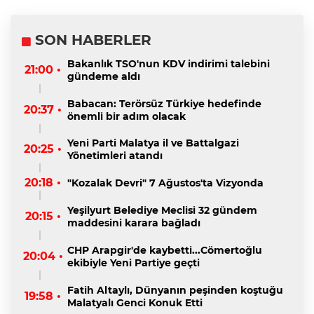
SON HABERLER
Bakanlık TSO'nun KDV indirimi talebini
21:00 •
gündeme aldı
Babacan: Terörsüz Türkiye hedefinde
20:37 •
önemli bir adım olacak
Yeni Parti Malatya il ve Battalgazi
20:25 •
Yönetimleri atandı
20:18 •
"Kozalak Devri" 7 Ağustos'ta Vizyonda
Yeşilyurt Belediye Meclisi 32 gündem
20:15 •
maddesini karara bağladı
CHP Arapgir'de kaybetti...Cömertoğlu
20:04 •
ekibiyle Yeni Partiye geçti
Fatih Altaylı, Dünyanın peşinden koştuğu
19:58 •
Malatyalı Genci Konuk Etti