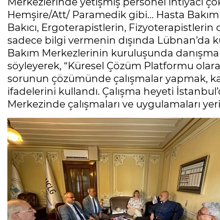
Merkezlerinde yetişmiş personel ihtiyacı ço
Hemşire/Att/ Paramedik gibi… Hasta Bakım T
Bakıcı, Ergoterapistlerin, Fizyoterapistleri
sadece bilgi vermenin dışında Lübnan’da kur
Bakım Merkezlerinin kuruluşunda danışmanl
söyleyerek, “Küresel Çözüm Platformu ola
sorunun çözümünde çalışmalar yapmak, kat
ifadelerini kullandı. Çalışma heyeti İstanbu
Merkezinde çalışmaları ve uygulamaları ye