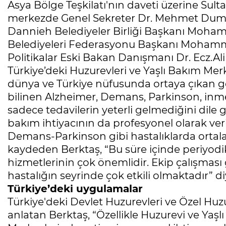
Asya Bölge Teşkilatı'nın daveti üzerine Su
merkezde Genel Sekreter Dr. Mehmet Dum
Dannieh Belediyeler Birliği Başkanı Moha
Belediyeleri Federasyonu Başkanı Mohamm
Politikalar Eski Bakan Danışmanı Dr. Ecz.A
Türkiye’deki Huzurevleri ve Yaşlı Bakım Merk
dünya ve Türkiye nüfusunda ortaya çıkan ger
bilinen Alzheimer, Demans, Parkinson, inme,
sadece tedavilerin yeterli gelmediğini dile
bakım ihtiyacının da profesyonel olarak veri
Demans-Parkinson gibi hastalıklarda ortal
kaydeden Berktaş, “Bu süre içinde periyodi
hizmetlerinin çok önemlidir. Ekip çalışması
hastalığın seyrinde çok etkili olmaktadır” d
Türkiye’deki uygulamalar
Türkiye'deki Devlet Huzurevleri ve Özel Hu
anlatan Berktaş, “Özellikle Huzurevi ve Yaş