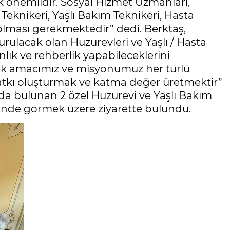
k önemlidir. Sosyal Hizmet Uzmanları,
eknikeri, Yaşlı Bakım Teknikeri, Hasta
n olması gerekmektedir” dedi. Berktaş,
ulacak olan Huzurevleri ve Yaşlı / Hasta
ık ve rehberlik yapabileceklerini
rak amacımız ve misyonumuz her türlü
kı oluşturmak ve katma değer üretmektir”
l’da bulunan 2 özel Huzurevi ve Yaşlı Bakım
rinde görmek üzere ziyarette bulundu.