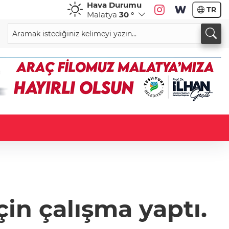
Hava Durumu
TR
Malatya
30 °
in çalışma yaptı.