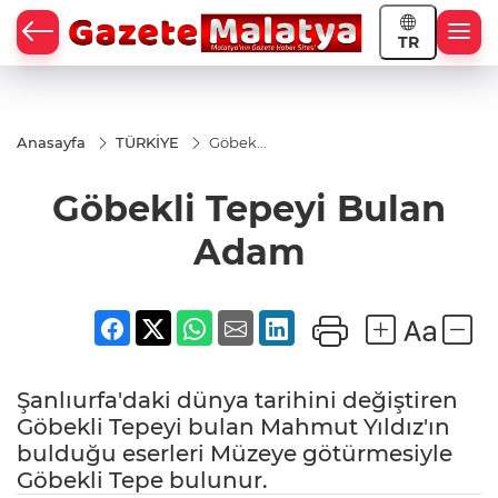
TR
Anasayfa
TÜRKİYE
Göbekli
Tepeyi
Bulan
Göbekli Tepeyi Bulan
Adam
Adam
Şanlıurfa'daki dünya tarihini değiştiren
Göbekli Tepeyi bulan Mahmut Yıldız'ın
bulduğu eserleri Müzeye götürmesiyle
Göbekli Tepe bulunur.