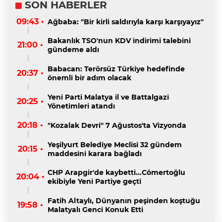
SON HABERLER
09:43 •
Ağbaba: "Bir kirli saldırıyla karşı karşıyayız"
Bakanlık TSO'nun KDV indirimi talebini
21:00 •
gündeme aldı
Babacan: Terörsüz Türkiye hedefinde
20:37 •
önemli bir adım olacak
Yeni Parti Malatya il ve Battalgazi
20:25 •
Yönetimleri atandı
20:18 •
"Kozalak Devri" 7 Ağustos'ta Vizyonda
Yeşilyurt Belediye Meclisi 32 gündem
20:15 •
maddesini karara bağladı
CHP Arapgir'de kaybetti...Cömertoğlu
20:04 •
ekibiyle Yeni Partiye geçti
Fatih Altaylı, Dünyanın peşinden koştuğu
19:58 •
Malatyalı Genci Konuk Etti