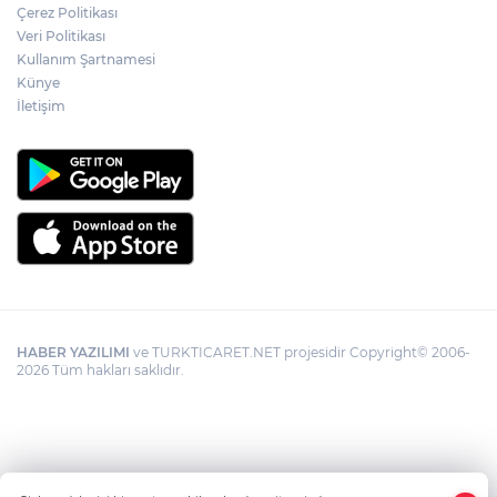
Çerez Politikası
Veri Politikası
Kullanım Şartnamesi
Künye
İletişim
HABER YAZILIMI
ve TURKTICARET.NET projesidir Copyright© 2006-
2026 Tüm hakları saklıdır.