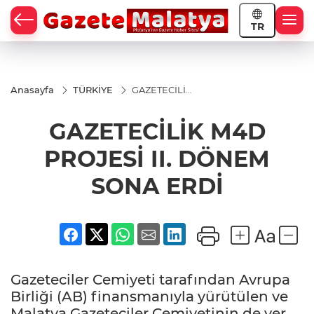
TR
Anasayfa
TÜRKİYE
GAZETECİLİK
M4D
PROJESİ II.
GAZETECİLİK M4D
DÖNEM
SONA ERDİ
PROJESİ II. DÖNEM
SONA ERDİ
Gazeteciler Cemiyeti tarafından Avrupa
Birliği (AB) finansmanıyla yürütülen ve
Malatya Gazeteciler Cemiyetinin de yer