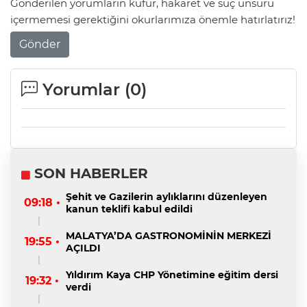
Gönderilen yorumların küfür, hakaret ve suç unsuru
içermemesi gerektiğini okurlarımıza önemle hatırlatırız!
Gönder
Yorumlar (
0
)
SON HABERLER
Şehit ve Gazilerin aylıklarını düzenleyen
09:18 •
kanun teklifi kabul edildi
MALATYA’DA GASTRONOMİNİN MERKEZİ
19:55 •
AÇILDI
Yıldırım Kaya CHP Yönetimine eğitim dersi
19:32 •
verdi