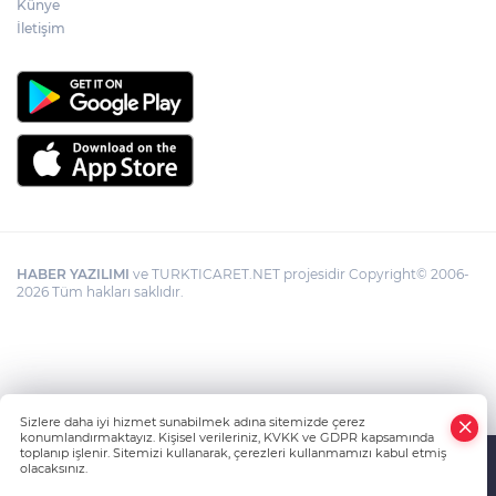
Künye
İletişim
HABER YAZILIMI
ve TURKTICARET.NET projesidir Copyright© 2006-
2026 Tüm hakları saklıdır.
Sizlere daha iyi hizmet sunabilmek adına sitemizde çerez
konumlandırmaktayız. Kişisel verileriniz, KVKK ve GDPR kapsamında
toplanıp işlenir. Sitemizi kullanarak, çerezleri kullanmamızı kabul etmiş
olacaksınız.
Anasayfa
Haber Ara
Yazarlar
İhbar Hattı