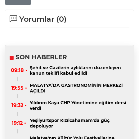
Yorumlar (
0
)
SON HABERLER
Şehit ve Gazilerin aylıklarını düzenleyen
09:18 •
kanun teklifi kabul edildi
MALATYA’DA GASTRONOMİNİN MERKEZİ
19:55 •
AÇILDI
Yıldırım Kaya CHP Yönetimine eğitim dersi
19:32 •
verdi
Yeşilyurtspor Kızılcahamam'da güç
19:12 •
depoluyor
Malatya'nın Kültür Yolu Festivallerine