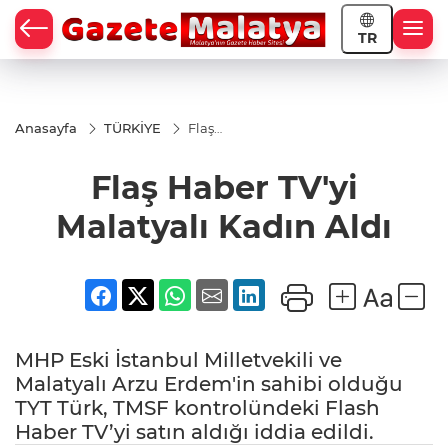
TR
Anasayfa
TÜRKİYE
Flaş
Haber
TV'yi
Flaş Haber TV'yi
Malatyalı
Kadın
Aldı
Malatyalı Kadın Aldı
MHP Eski İstanbul Milletvekili ve
Malatyalı Arzu Erdem'in sahibi olduğu
TYT Türk, TMSF kontrolündeki Flash
Haber TV’yi satın aldığı iddia edildi.