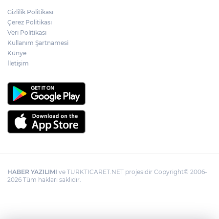
Gizlilik Politikası
Çerez Politikası
Veri Politikası
Kullanım Şartnamesi
Künye
İletişim
HABER YAZILIMI
ve TURKTICARET.NET projesidir Copyright© 2006-
2026 Tüm hakları saklıdır.