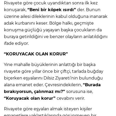
Rivayete göre çocuk uyandıktan sonra ilk kez
konuşarak,
“Beni bir köpek ısırdı”
der. Bunun
üzerine ailesi dileklerinin kabul olduğuna inanarak
adak kurbanını keser. Bölge halkı, geçmişte
konuşma güçlüğü yaşayan başka çocukların da
buraya getirildiğini ve benzer olayların anlatıldığını
ifade ediyor.
“KORUYACAK OLAN KORUR”
Yine mahalle büyüklerinin anlattığı bir başka
rivayete göre yıllar önce bir çiftçi, tarlada buğday
biçerken eşyalarını Dilsiz Ziyareti’nin bulunduğu
alana emanet eder. Çevresindekilerin,
“Burada
bırakıyorsun, çalınmaz mı?”
sorusuna ise,
“Koruyacak olan korur”
cevabını verir.
Rivayete göre eşyaları almak isteyen kişiler
emanetlere yaklaştıklarında görünmeyen bir