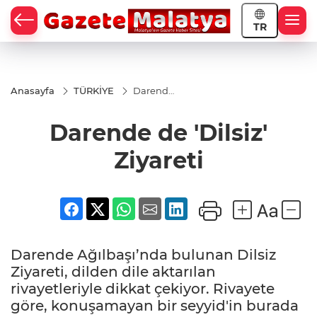
TR
Anasayfa
TÜRKİYE
Darende
de
'Dilsiz'
Darende de 'Dilsiz'
Ziyareti
Ziyareti
Darende Ağılbaşı’nda bulunan Dilsiz
Ziyareti, dilden dile aktarılan
rivayetleriyle dikkat çekiyor. Rivayete
göre, konuşamayan bir seyyid'in burada