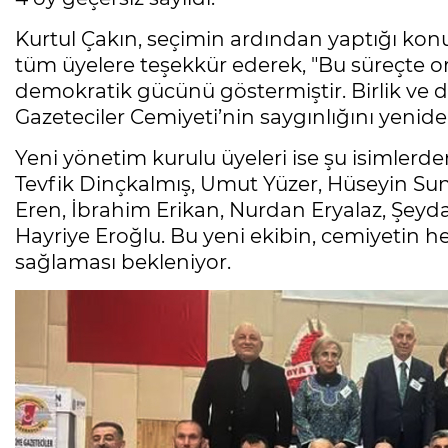
Kurtul Çakın, seçimin ardından yaptığı ko
tüm üyelere teşekkür ederek, "Bu süreçte o
demokratik gücünü göstermiştir. Birlik ve 
Gazeteciler Cemiyeti’nin saygınlığını yenid
Yeni yönetim kurulu üyeleri ise şu isimlerd
Tevfik Dinçkalmış, Umut Yüzer, Hüseyin Sun
Eren, İbrahim Erikan, Nurdan Eryalaz, Şeyd
Hayriye Eroğlu. Bu yeni ekibin, cemiyetin h
sağlaması bekleniyor.