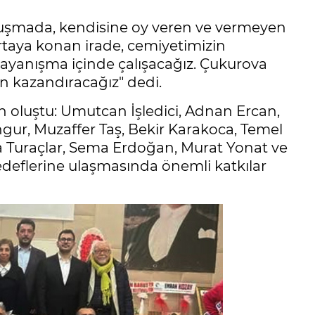
nuşmada, kendisine oy veren ve vermeyen
rtaya konan irade, cemiyetimizin
dayanışma içinde çalışacağız. Çukurova
en kazandıracağız" dedi.
en oluştu: Umutcan İşledici, Adnan Ercan,
gur, Muzaffer Taş, Bekir Karakoca, Temel
a Turaçlar, Sema Erdoğan, Murat Yonat ve
edeflerine ulaşmasında önemli katkılar