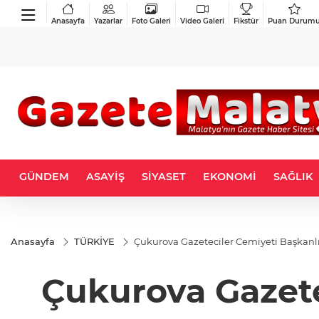
Anasayfa
Yazarlar
Foto Galeri
Video Galeri
Fikstür
Puan Durum
GÜNDEM
ASAYİŞ
SİYASET
EKONOMİ
SAĞLIK
Anasayfa
TÜRKİYE
Çukurova Gazeteciler Cemiyeti Başkanlı
Çukurova Gazete