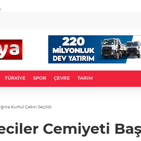
u
TÜRKİYE
SPOR
ÇEVRE
TARIM
ğına Kurtul Çakın Seçildi
ciler Cemiyeti Baş