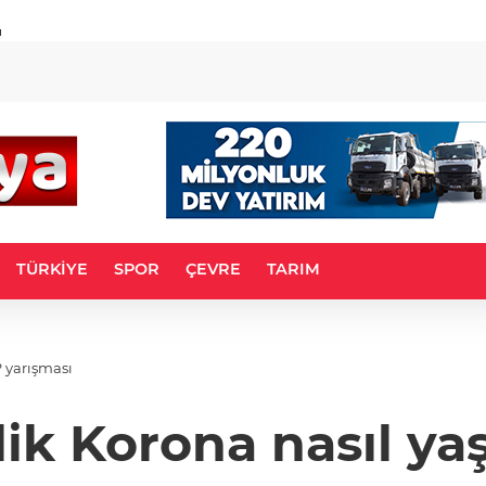
u
TÜRKİYE
SPOR
ÇEVRE
TARIM
? yarışması
ik Korona nasıl ya