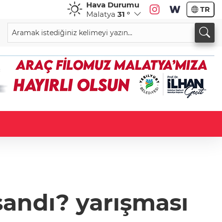
Hava Durumu
TR
Malatya
31 °
şandı? yarışması