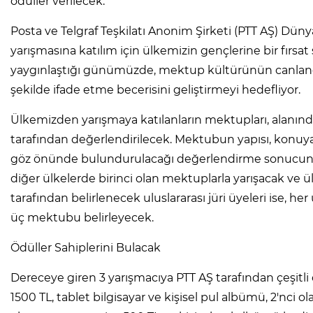
ödüller verilecek.
Posta ve Telgraf Teşkilatı Anonim Şirketi (PTT AŞ) Dü
yarışmasına katılım için ülkemizin gençlerine bir fırsat 
yaygınlaştığı günümüzde, mektup kültürünün canlandır
şekilde ifade etme becerisini geliştirmeyi hedefliyor.
Ülkemizden yarışmaya katılanların mektupları, alanın
tarafından değerlendirilecek. Mektubun yapısı, konuya bağ
göz önünde bulundurulacağı değerlendirme sonucunda
diğer ülkelerde birinci olan mektuplarla yarışacak ve 
tarafından belirlenecek uluslararası jüri üyeleri ise, 
üç mektubu belirleyecek.
Ödüller Sahiplerini Bulacak
Dereceye giren 3 yarışmacıya PTT AŞ tarafından çeşitli 
1500 TL, tablet bilgisayar ve kişisel pul albümü, 2'nci 