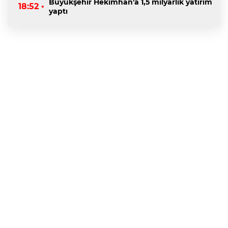
Büyükşehir Hekimhan'a 1,5 milyarlık yatırım
18:52 •
yaptı