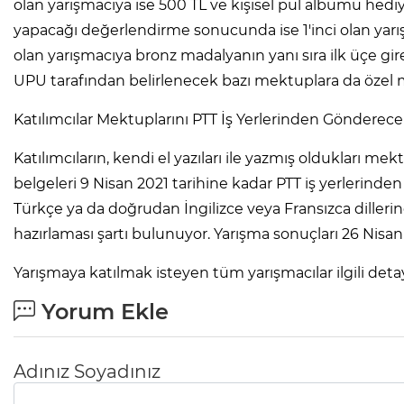
olan yarışmacıya ise 500 TL ve kişisel pul albümü hediy
yapacağı değerlendirme sonucunda ise 1'inci olan yarı
olan yarışmacıya bronz madalyanın yanı sıra ilk üçe gire
UPU tarafından belirlenecek bazı mektuplara da özel 
Katılımcılar Mektuplarını PTT İş Yerlerinden Gönderec
Katılımcıların, kendi el yazıları ile yazmış oldukları mekt
belgeleri 9 Nisan 2021 tarihine kadar PTT iş yerlerinde
Türkçe ya da doğrudan İngilizce veya Fransızca diller
hazırlaması şartı bulunuyor. Yarışma sonuçları 26 Nisan 
Yarışmaya katılmak isteyen tüm yarışmacılar ilgili det
Yorum Ekle
Adınız Soyadınız