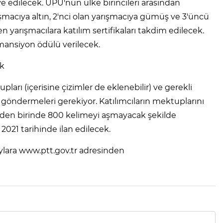
e edilecek. UPU'nun ülke birincileri arasından
şmacıya altın, 2'nci olan yarışmacıya gümüş ve 3'üncü
n yarışmacılara katılım sertifikaları takdim edilecek.
mansiyon ödülü verilecek.
ek
upları (içerisine çizimler de eklenebilir) ve gerekli
n göndermeleri gerekiyor. Katılımcıların mektuplarını
inden birinde 800 kelimeyi aşmayacak şekilde
2021 tarihinde ilan edilecek.
aylara www.ptt.gov.tr adresinden