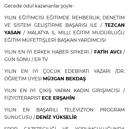
Gecede ödül kazananlar şöyle :
YILIN EĞİTİMCİSİ EĞİTİMDE REHBERLİK, DENETİM
VE SİSTEM GELİŞTİRME BAŞARISI İLE /
TEZCAN
YASAN
/ MALATYA İL MİLLİ EĞİTİM MÜDÜRLÜĞÜ
EĞİTİM MÜFETTİŞLERİ BAŞKAN YARDIMCISI
YILIN EN İYİ ERKEK HABER SPİKERİ /
FATİH AVCI
/
GÜN SONU / ER TV
YILIN EN İYİ ÇOCUK EDEBİYATI YAZARI /DR.
ÖĞRETİM ÜYESİ
MÜJGAN BEKDAŞ
YILIN EN İYİ ÇIKIŞ YAPAN KADIN GİRİŞİMCİSİ /
FİZYOTERAPİST
ECE ERŞAHİN
YILIN EN BAŞARILI TELEVİZYON PROGRAM
SUNUCUSU /
DENİZ YÜKSELİR