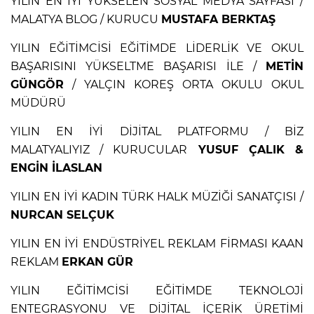
YILIN EN İYİ YÜKSELEN SOSYAL MEDYA SAYFASI /
MALATYA BLOG / KURUCU
MUSTAFA BERKTAŞ
YILIN EĞİTİMCİSİ EĞİTİMDE LİDERLİK VE OKUL
BAŞARISINI YÜKSELTME BAŞARISI İLE /
METİN
GÜNGÖR
/ YALÇIN KOREŞ ORTA OKULU OKUL
MÜDÜRÜ
YILIN EN İYİ DİJİTAL PLATFORMU / BİZ
MALATYALIYIZ / KURUCULAR
YUSUF ÇALIK &
ENGİN İLASLAN
YILIN EN İYİ KADIN TÜRK HALK MÜZİĞİ SANATÇISI /
NURCAN SELÇUK
YILIN EN İYİ ENDÜSTRİYEL REKLAM FİRMASI KAAN
REKLAM
ERKAN GÜR
YILIN EĞİTİMCİSİ EĞİTİMDE TEKNOLOJİ
ENTEGRASYONU VE DİJİTAL İÇERİK ÜRETİMİ