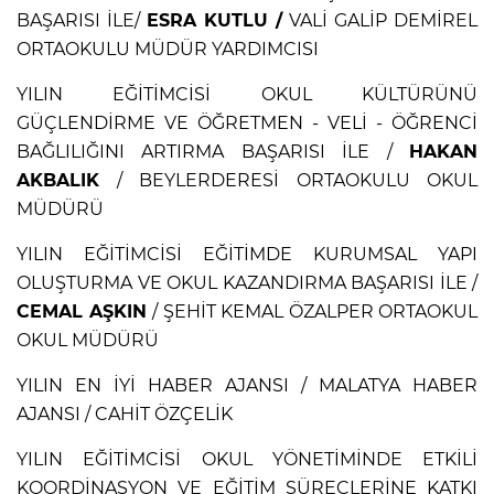
BAŞARISI İLE/
ESRA KUTLU /
VALİ GALİP DEMİREL
ORTAOKULU MÜDÜR YARDIMCISI
YILIN EĞİTİMCİSİ OKUL KÜLTÜRÜNÜ
GÜÇLENDİRME VE ÖĞRETMEN - VELİ - ÖĞRENCİ
BAĞLILIĞINI ARTIRMA BAŞARISI İLE /
HAKAN
AKBALIK
/ BEYLERDERESİ ORTAOKULU OKUL
MÜDÜRÜ
YILIN EĞİTİMCİSİ EĞİTİMDE KURUMSAL YAPI
OLUŞTURMA VE OKUL KAZANDIRMA BAŞARISI İLE /
CEMAL AŞKIN
/ ŞEHİT KEMAL ÖZALPER ORTAOKUL
OKUL MÜDÜRÜ
YILIN EN İYİ HABER AJANSI / MALATYA HABER
AJANSI / CAHİT ÖZÇELİK
YILIN EĞİTİMCİSİ OKUL YÖNETİMİNDE ETKİLİ
KOORDİNASYON VE EĞİTİM SÜREÇLERİNE KATKI