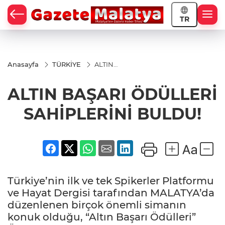
TR
Anasayfa
TÜRKİYE
ALTIN
BAŞARI
ÖDÜLLERİ
ALTIN BAŞARI ÖDÜLLERİ
SAHİPLERİNİ
BULDU!
SAHİPLERİNİ BULDU!
Türkiye’nin ilk ve tek Spikerler Platformu
ve Hayat Dergisi tarafından MALATYA’da
düzenlenen birçok önemli simanın
konuk olduğu, “Altın Başarı Ödülleri”