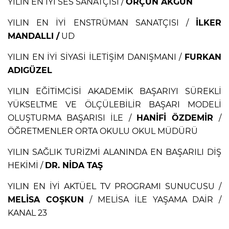
YILIN EN İYİ SES SANATÇISI /
ORÇUN AKGÜN
YILIN EN İYİ ENSTRÜMAN SANATÇISI /
İLKER
MANDALLI /
UD
YILIN EN İYİ SİYASİ İLETİŞİM DANIŞMANI /
FURKAN
ADIGÜZEL
YILIN EĞİTİMCİSİ AKADEMİK BAŞARIYI SÜREKLİ
YÜKSELTME VE ÖLÇÜLEBİLİR BAŞARI MODELİ
OLUŞTURMA BAŞARISI İLE /
HANİFİ ÖZDEMİR
/
ÖĞRETMENLER ORTA OKULU OKUL MÜDÜRÜ
YILIN SAĞLIK TURİZMİ ALANINDA EN BAŞARILI DİŞ
HEKİMİ /
DR. NİDA TAŞ
YILIN EN İYİ AKTÜEL TV PROGRAMI SUNUCUSU /
MELİSA COŞKUN
/ MELİSA İLE YAŞAMA DAİR /
KANAL 23