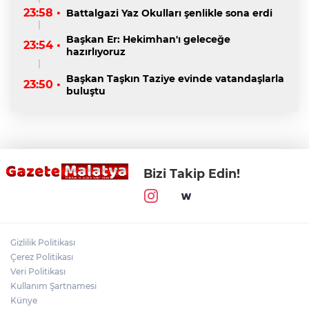
23:58 •
Battalgazi Yaz Okulları şenlikle sona erdi
Başkan Er: Hekimhan'ı geleceğe
23:54 •
hazırlıyoruz
Başkan Taşkın Taziye evinde vatandaşlarla
23:50 •
buluştu
Bizi Takip Edin!
Gizlilik Politikası
Çerez Politikası
Veri Politikası
Kullanım Şartnamesi
Künye