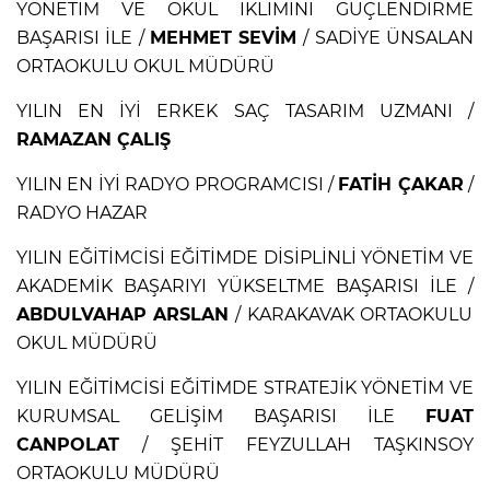
YÖNETİM VE OKUL İKLİMİNİ GÜÇLENDİRME
BAŞARISI İLE /
MEHMET SEVİM
/ SADİYE ÜNSALAN
ORTAOKULU OKUL MÜDÜRÜ
YILIN EN İYİ ERKEK SAÇ TASARIM UZMANI /
RAMAZAN ÇALIŞ
YILIN EN İYİ RADYO PROGRAMCISI /
FATİH ÇAKAR
/
RADYO HAZAR
YILIN EĞİTİMCİSİ EĞİTİMDE DİSİPLİNLİ YÖNETİM VE
AKADEMİK BAŞARIYI YÜKSELTME BAŞARISI İLE /
ABDULVAHAP ARSLAN
/ KARAKAVAK ORTAOKULU
OKUL MÜDÜRÜ
YILIN EĞİTİMCİSİ EĞİTİMDE STRATEJİK YÖNETİM VE
KURUMSAL GELİŞİM BAŞARISI İLE
FUAT
CANPOLAT
/ ŞEHİT FEYZULLAH TAŞKINSOY
ORTAOKULU MÜDÜRÜ