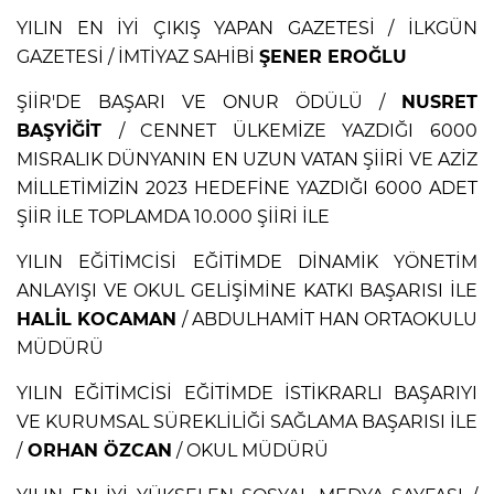
YILIN EN İYİ ÇIKIŞ YAPAN GAZETESİ / İLKGÜN
GAZETESİ / İMTİYAZ SAHİBİ
ŞENER EROĞLU
ŞİİR'DE BAŞARI VE ONUR ÖDÜLÜ /
NUSRET
BAŞYİĞİT
/ CENNET ÜLKEMİZE YAZDIĞI 6000
MISRALIK DÜNYANIN EN UZUN VATAN ŞİİRİ VE AZİZ
MİLLETİMİZİN 2023 HEDEFİNE YAZDIĞI 6000 ADET
ŞİİR İLE TOPLAMDA 10.000 ŞİİRİ İLE
YILIN EĞİTİMCİSİ EĞİTİMDE DİNAMİK YÖNETİM
ANLAYIŞI VE OKUL GELİŞİMİNE KATKI BAŞARISI İLE
HALİL KOCAMAN
/ ABDULHAMİT HAN ORTAOKULU
MÜDÜRÜ
YILIN EĞİTİMCİSİ EĞİTİMDE İSTİKRARLI BAŞARIYI
VE KURUMSAL SÜREKLİLİĞİ SAĞLAMA BAŞARISI İLE
/
ORHAN ÖZCAN
/ OKUL MÜDÜRÜ