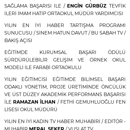
SAĞLAMA BAŞARISI İLE /
ENGİN GÜRBÜZ
TEVFİK
İLERİ İMAM HATİP ORTAOKUL MÜDÜR YARDIMCISI
YILIN EN İYİ HABER TARTIŞMA PROGRAMI
SUNUCUSU / SİNEM HATUN DAVUT / BU SABAH TV /
BAKIŞ AÇISI
EĞİTİMDE KURUMSAL BAŞARI ÖDÜLÜ
SÜRDÜRÜLEBİLİR GELİŞİM VE ÖRNEK OKUL
MODELİ İLE FARABİ ORTAOKULU
YILIN EĞİTİMCİSİ EĞİTİMDE BİLİMSEL BAŞARI
ODAKLI YÖNETİM, PROJE ÜRETİMİNDE ÖNCÜLÜK
VE ÜST DÜZEY AKADEMİK PERFORMANS BAŞARISI
İLE
RAMAZAN İLHAN
/ FETHİ GEMUHLUOĞLU FEN
LİSESİ OKUL MÜDÜRÜ
YILIN EN İYİ KADIN TV HABER MUHABİRİ / EDİTÖR -
MUHABİR
MERAL ŞEKER
/ VUSLAT TV