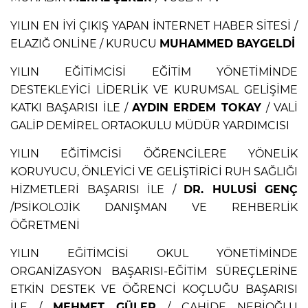
YILIN EN İYİ ÇIKIŞ YAPAN İNTERNET HABER SİTESİ /
ELAZIĞ ONLİNE / KURUCU
MUHAMMED BAYGELDİ
YILIN EĞİTİMCİSİ EĞİTİM YÖNETİMİNDE
DESTEKLEYİCİ LİDERLİK VE KURUMSAL GELİŞİME
KATKI BAŞARISI İLE /
AYDIN ERDEM TOKAY
/ VALİ
GALİP DEMİREL ORTAOKULU MÜDÜR YARDIMCISI
YILIN EĞİTİMCİSİ ÖĞRENCİLERE YÖNELİK
KORUYUCU, ÖNLEYİCİ VE GELİŞTİRİCİ RUH SAĞLIĞI
HİZMETLERİ BAŞARISI İLE /
DR. HULUSİ GENÇ
/PSİKOLOJİK DANIŞMAN VE REHBERLİK
ÖĞRETMENİ
YILIN EĞİTİMCİSİ OKUL YÖNETİMİNDE
ORGANİZASYON BAŞARISI-EĞİTİM SÜREÇLERİNE
ETKİN DESTEK VE ÖĞRENCİ KOÇLUĞU BAŞARISI
İLE /
MEHMET GÜLER
/ CAHİDE NEBİOĞLU