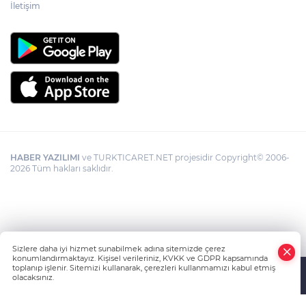
İletişim
HABER YAZILIMI
ve TURKTICARET.NET projesidir Copyright© 2006-
2026 Tüm hakları saklıdır.
Sizlere daha iyi hizmet sunabilmek adına sitemizde çerez
konumlandırmaktayız. Kişisel verileriniz, KVKK ve GDPR kapsamında
toplanıp işlenir. Sitemizi kullanarak, çerezleri kullanmamızı kabul etmiş
olacaksınız.
Anasayfa
Haber Ara
Yazarlar
İhbar Hattı