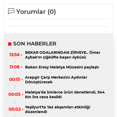
Yorumlar (
0
)
SON HABERLER
BEKAR ODALARINDAN ZİRVEYE.. Ömer
12:56 •
Aybak'ın çiğköfte başarı öyküsü
11:08 •
Bakan Ersoy Malatya Müzesini paylaştı
Arapgir Çarşı Merkezini Aydınlar
00:13 •
Dönüştürecek
Malatya'da binlerce ürün denetlendi, 544
00:05 •
bin lira ceza kesildi
Yeşilyurt'ta Yaz akşamları etkinliği
00:02 •
düzenlendi