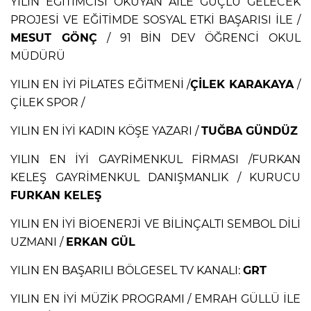
YILIN EĞİTİMCİSİ OKUYAN AİLE GÜÇLÜ GELECEK
PROJESİ VE EĞİTİMDE SOSYAL ETKİ BAŞARISI İLE /
MESUT GÖNÇ
/ 91 BİN DEV ÖĞRENCİ OKUL
MÜDÜRÜ
YILIN EN İYİ PİLATES EĞİTMENİ /
ÇİLEK KARAKAYA
/
ÇİLEK SPOR /
YILIN EN İYİ KADIN KÖŞE YAZARI /
TUĞBA GÜNDÜZ
YILIN EN İYİ GAYRİMENKUL FİRMASI /FURKAN
KELEŞ GAYRİMENKUL DANIŞMANLIK / KURUCU
FURKAN KELEŞ
YILIN EN İYİ BİOENERJİ VE BİLİNÇALTI SEMBOL DİLİ
UZMANI /
ERKAN GÜL
YILIN EN BAŞARILI BÖLGESEL TV KANALI:
GRT
YILIN EN İYİ MÜZİK PROGRAMI / EMRAH GÜLLÜ İLE