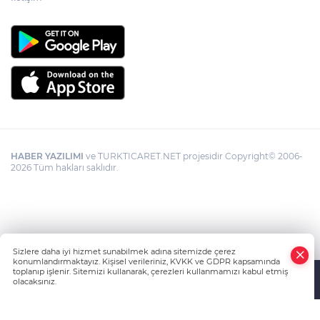
HABER YAZILIMI
ve TURKTICARET.NET projesidir Copyright© 2006-
2026 Tüm hakları saklıdır.
Sizlere daha iyi hizmet sunabilmek adına sitemizde çerez
konumlandırmaktayız. Kişisel verileriniz, KVKK ve GDPR kapsamında
toplanıp işlenir. Sitemizi kullanarak, çerezleri kullanmamızı kabul etmiş
olacaksınız.
Anasayfa
Haber Ara
Yazarlar
İhbar Hattı