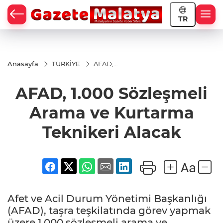
TR
Anasayfa
TÜRKİYE
AFAD,
1.000
Sözleşmeli
AFAD, 1.000 Sözleşmeli
Arama ve
Kurtarma
Teknikeri
Arama ve Kurtarma
Alacak
Teknikeri Alacak
Afet ve Acil Durum Yönetimi Başkanlığı
(AFAD), taşra teşkilatında görev yapmak
üzere 1.000 sözleşmeli arama ve