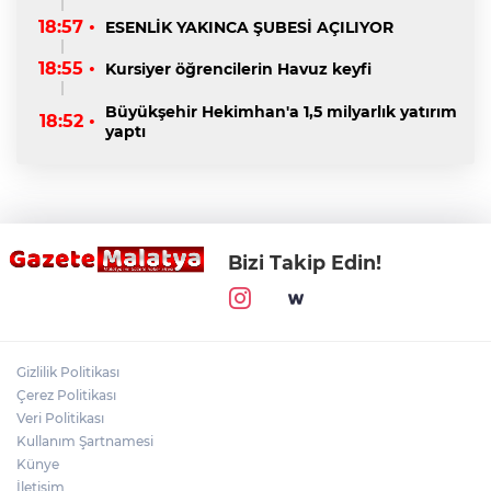
18:57 •
ESENLİK YAKINCA ŞUBESİ AÇILIYOR
18:55 •
Kursiyer öğrencilerin Havuz keyfi
Büyükşehir Hekimhan'a 1,5 milyarlık yatırım
18:52 •
yaptı
Bizi Takip Edin!
Gizlilik Politikası
Çerez Politikası
Veri Politikası
Kullanım Şartnamesi
Künye
İletişim