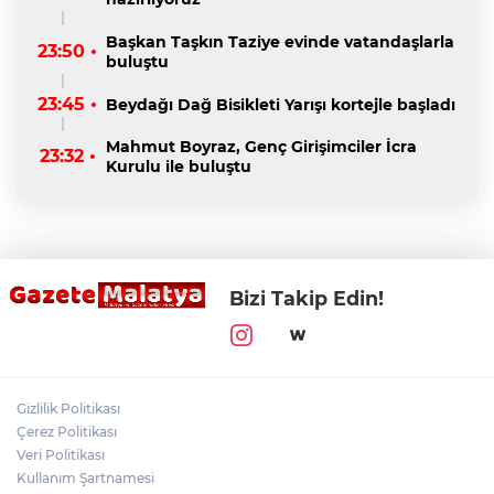
Başkan Taşkın Taziye evinde vatandaşlarla
23:50 •
buluştu
23:45 •
Beydağı Dağ Bisikleti Yarışı kortejle başladı
Mahmut Boyraz, Genç Girişimciler İcra
23:32 •
Kurulu ile buluştu
Bizi Takip Edin!
Gizlilik Politikası
Çerez Politikası
Veri Politikası
Kullanım Şartnamesi