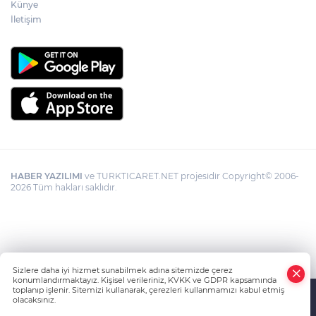
Künye
İletişim
HABER YAZILIMI
ve TURKTICARET.NET projesidir Copyright© 2006-
2026 Tüm hakları saklıdır.
Sizlere daha iyi hizmet sunabilmek adına sitemizde çerez
konumlandırmaktayız. Kişisel verileriniz, KVKK ve GDPR kapsamında
toplanıp işlenir. Sitemizi kullanarak, çerezleri kullanmamızı kabul etmiş
olacaksınız.
Anasayfa
Haber Ara
Yazarlar
İhbar Hattı