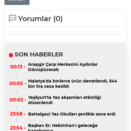
Yorumlar (
0
)
SON HABERLER
Arapgir Çarşı Merkezini Aydınlar
00:13 •
Dönüştürecek
Malatya'da binlerce ürün denetlendi, 544
00:05 •
bin lira ceza kesildi
Yeşilyurt'ta Yaz akşamları etkinliği
00:02 •
düzenlendi
23:58 •
Battalgazi Yaz Okulları şenlikle sona erdi
Başkan Er: Hekimhan'ı geleceğe
23:54 •
hazırlıyoruz