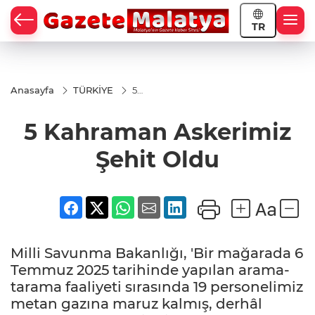
TR
Anasayfa
TÜRKİYE
5
Kahraman
Askerimiz
5 Kahraman Askerimiz
Şehit Oldu
Şehit Oldu
Milli Savunma Bakanlığı, 'Bir mağarada 6
Temmuz 2025 tarihinde yapılan arama-
tarama faaliyeti sırasında 19 personelimiz
metan gazına maruz kalmış, derhâl