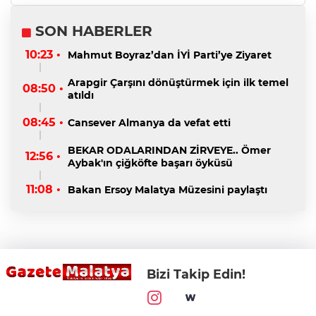
SON HABERLER
10:23 •
Mahmut Boyraz’dan İYİ Parti’ye Ziyaret
Arapgir Çarşını dönüştürmek için ilk temel
08:50 •
atıldı
08:45 •
Cansever Almanya da vefat etti
BEKAR ODALARINDAN ZİRVEYE.. Ömer
12:56 •
Aybak'ın çiğköfte başarı öyküsü
11:08 •
Bakan Ersoy Malatya Müzesini paylaştı
Bizi Takip Edin!