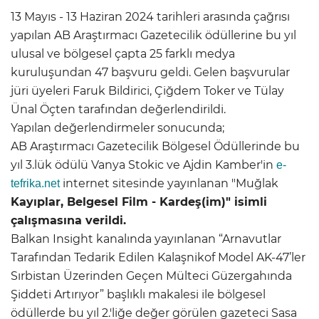
13 Mayıs - 13 Haziran 2024 tarihleri arasında çağrısı
yapılan AB Araştırmacı Gazetecilik ödüllerine bu yıl
ulusal ve bölgesel çapta 25 farklı medya
kuruluşundan 47 başvuru geldi. Gelen başvurular
jüri üyeleri Faruk Bildirici, Çiğdem Toker ve Tülay
Ünal Öçten tarafından değerlendirildi.
Yapılan değerlendirmeler sonucunda;
AB Araştırmacı Gazetecilik Bölgesel Ödüllerinde bu
yıl 3.lük ödülü Vanya Stokic ve Ajdin Kamber'in
e-
internet sitesinde yayınlanan "Muğlak
tefrika.net
Kayıplar, Belgesel Film - Kardeş(im)" isimli
çalışmasına verildi.
Balkan Insight kanalında yayınlanan “Arnavutlar
Tarafından Tedarik Edilen Kalaşnikof Model AK-47’ler
Sırbistan Üzerinden Geçen Mülteci Güzergahında
Şiddeti Artırıyor” başlıklı makalesi ile bölgesel
ödüllerde bu yıl 2.'liğe değer görülen gazeteci Sasa