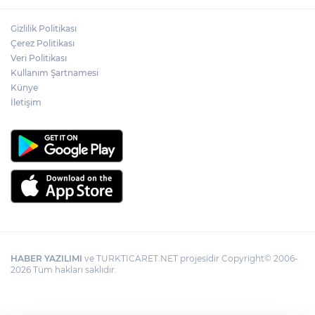
Gizlilik Politikası
Çerez Politikası
Veri Politikası
Kullanım Şartnamesi
Künye
İletişim
HABER YAZILIMI
ve TURKTICARET.NET projesidir Copyright© 2006-
2026 Tüm hakları saklıdır.