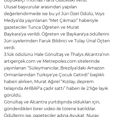
Büyükelçi Thomas Hans Ossowski verdi.
Ulusal başvurular arasından yapılan
değerlendirmede ise bu yıl Jüri Özel Ödülü, Voys
Medya’da yayınlanan “Met Çıkmazı” haberiyle
gazeteciler Tunca Öğreten ve Murat
Baykara’ya verildi. Öğreten ve Baykara'ya ödüllerini
Jüri üyelerinden Faruk Bildirici ve Tülay Ünal Öçten
verdi.
3.'lük ödülünü Hale Gönültaş ve Thalys Alcantra’nın
artıgerçek.com ve
Metrepoles.com sitelerinde
yayınlanan “Süleymancılar, Brezilya’daki Amazon
Ormanlarından Türkiye’ye Çocuk Getirdi” başlıklı
haberi alırken, Murat Ağırel “Kızılay, deprem
telaşında AHBAP’a çadır sattı” haberi ile 2.'liğe layık
görüldü.
Gönültaş ve Alcantra yurtdışında oldukları için,
gönderdikleri birer video ile törene katıldılar.
Ödüllerini ise, gazeteciler adına Avukat Nuray