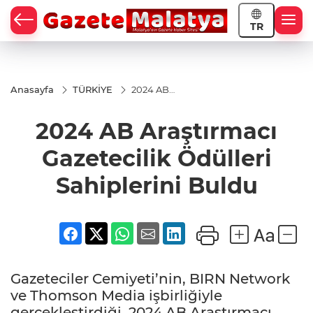
TR
Anasayfa
TÜRKİYE
2024 AB
Araştırmacı
Gazetecilik
2024 AB Araştırmacı
Ödülleri
Sahiplerini
Buldu
Gazetecilik Ödülleri
Sahiplerini Buldu
Gazeteciler Cemiyeti’nin, BIRN Network
ve Thomson Media işbirliğiyle
gerçekleştirdiği, 2024 AB Araştırmacı