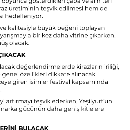
l boyunca gösterdikleri çaba ve alın teri
raz üretiminin teşvik edilmesi hem de
sı hedefleniyor.
 ve kalitesiyle büyük beğeni toplayan
yarışmayla bir kez daha vitrine çıkarken,
müş olacak.
 ÇIKACAK
acak değerlendirmelerde kirazların iriliği,
 genel özellikleri dikkate alınacak.
ceye giren isimler festival kapsamında
.
yi artırmayı teşvik ederken, Yeşilyurt’un
i marka gücünün daha geniş kitlelere
LERİNİ BULACAK