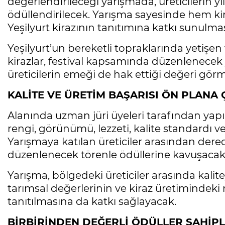
değerlendirileceği yarışmada, üreticilerin yı
ödüllendirilecek. Yarışma sayesinde hem ki
Yeşilyurt kirazının tanıtımına katkı sunulma
Yeşilyurt’un bereketli topraklarında yetişen
kirazlar, festival kapsamında düzenlenecek 
üreticilerin emeği de hak ettiği değeri gör
KALİTE VE ÜRETİM BAŞARISI ÖN PLANA
Alanında uzman jüri üyeleri tarafından yapıl
rengi, görünümü, lezzeti, kalite standardı ve
Yarışmaya katılan üreticiler arasından dere
düzenlenecek törenle ödüllerine kavuşacak
Yarışma, bölgedeki üreticiler arasında kalite
tarımsal değerlerinin ve kiraz üretimindek
tanıtılmasına da katkı sağlayacak.
BİRBİRİNDEN DEĞERLİ ÖDÜLLER SAHİP