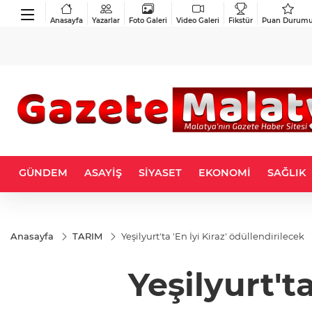
Anasayfa
Yazarlar
Foto Galeri
Video Galeri
Fikstür
Puan Durum
GÜNDEM
ASAYİŞ
SİYASET
EKONOMİ
SAĞLIK
Anasayfa
TARIM
Yeşilyurt'ta 'En İyi Kiraz' ödüllendirilecek
Yeşilyurt't