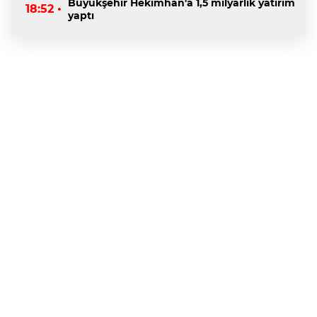
Büyükşehir Hekimhan'a 1,5 milyarlık yatırım
18:52 •
yaptı