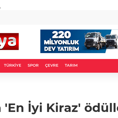
u
TÜRKİYE
SPOR
ÇEVRE
TARIM
a 'En İyi Kiraz' ödül