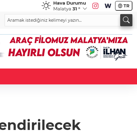
Hava Durumu
TR
Malatya
31 °
lendirilecek