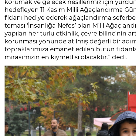
korumak ve gelecek nesillerimiz için yurdum
hedefleyen 11 Kasım Milli Ağaçlandırma G
fidanı hediye ederek ağaçlandırma seferberl
teması ‘İnsanlığa Nefes’ olan Milli Ağaçla
yapılan her türlü etkinlik, çevre bilincinin a
korunması yönünde atılmış değerli bir adım
topraklarımıza emanet edilen bütün fidanlar
mirasımızın en kıymetlisi olacaktır.” dedi.