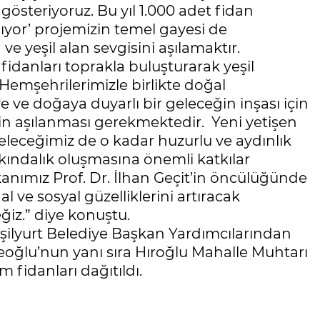
österiyoruz. Bu yıl 1.000 adet fidan
ıyor’ projemizin temel gayesi de
e yeşil alan sevgisini aşılamaktır.
idanları toprakla buluşturarak yeşil
Hemşehrilerimizle birlikte doğal
ye ve doğaya duyarlı bir geleceğin inşası için
in aşılanması gerekmektedir. Yeni yetişen
geleceğimiz de o kadar huzurlu ve aydınlık
arkındalık oluşmasına önemli katkılar
nımız Prof. Dr. İlhan Geçit’in öncülüğünde
l ve sosyal güzelliklerini artıracak
iz.” diye konuştu.
şilyurt Belediye Başkan Yardımcılarından
oğlu’nun yanı sıra Hıroğlu Mahalle Muhtarı
fidanları dağıtıldı.