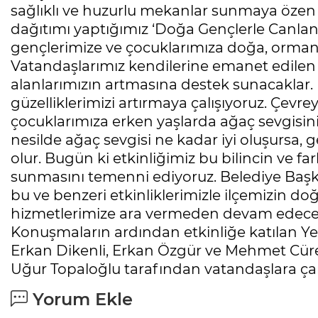
sağlıklı ve huzurlu mekanlar sunmaya özen g
dağıtımı yaptığımız ‘Doğa Gençlerle Canlan
gençlerimize ve çocuklarımıza doğa, orman v
Vatandaşlarımız kendilerine emanet edilen f
alanlarımızın artmasına destek sunacaklar. 
güzelliklerimizi artırmaya çalışıyoruz. Çevre
çocuklarımıza erken yaşlarda ağaç sevgisin
nesilde ağaç sevgisi ne kadar iyi oluşursa, 
olur. Bugün ki etkinliğimiz bu bilincin ve f
sunmasını temenni ediyoruz. Belediye Başka
bu ve benzeri etkinliklerimizle ilçemizin doğa
hizmetlerimize ara vermeden devam edeceğ
Konuşmaların ardından etkinliğe katılan Ye
Erkan Dikenli, Erkan Özgür ve Mehmet Cüre
Uğur Topaloğlu tarafından vatandaşlara çam 
Yorum Ekle