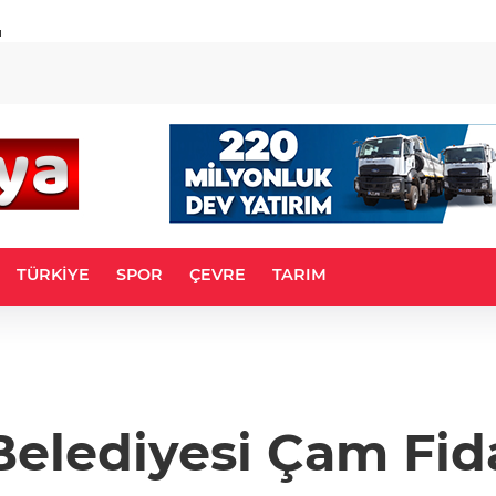
u
TÜRKİYE
SPOR
ÇEVRE
TARIM
Belediyesi Çam Fid