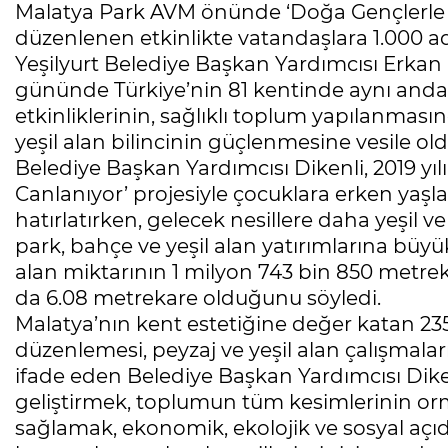
Malatya Park AVM önünde ‘Doğa Gençlerle 
düzenlenen etkinlikte vatandaşlara 1.000 ad
Yeşilyurt Belediye Başkan Yardımcısı Erkan 
gününde Türkiye’nin 81 kentinde aynı and
etkinliklerinin, sağlıklı toplum yapılanmas
yeşil alan bilincinin güçlenmesine vesile ol
Belediye Başkan Yardımcısı Dikenli, 2019 yı
Canlanıyor’ projesiyle çocuklara erken yaşla
hatırlatırken, gelecek nesillere daha yeşil 
park, bahçe ve yeşil alan yatırımlarına büyü
alan miktarının 1 milyon 743 bin 850 metreka
da 6.08 metrekare olduğunu söyledi.
Malatya’nın kent estetiğine değer katan 235
düzenlemesi, peyzaj ve yeşil alan çalışmalarıy
ifade eden Belediye Başkan Yardımcısı Dik
geliştirmek, toplumun tüm kesimlerinin orma
sağlamak, ekonomik, ekolojik ve sosyal aç