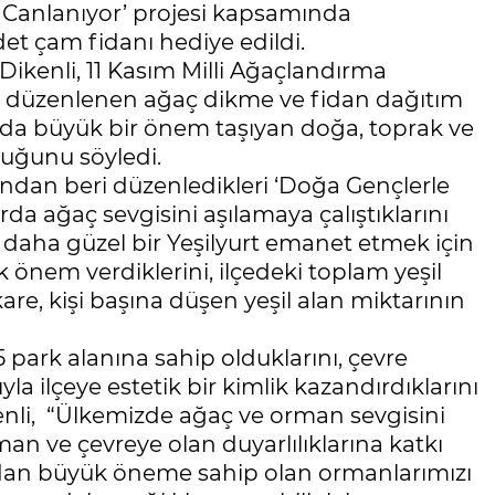
Canlanıyor’ projesi kapsamında
et çam fidanı hediye edildi.
Dikenli, 11 Kasım Milli Ağaçlandırma
a düzenlenen ağaç dikme ve fidan dağıtım
ında büyük bir önem taşıyan doğa, toprak ve
duğunu söyledi.
lından beri düzenledikleri ‘Doğa Gençlerle
rda ağaç sevgisini aşılamaya çalıştıklarını
ve daha güzel bir Yeşilyurt emanet etmek için
k önem verdiklerini, ilçedeki toplam yeşil
re, kişi başına düşen yeşil alan miktarının
 park alanına sahip olduklarını, çevre
la ilçeye estetik bir kimlik kazandırdıklarını
enli, “Ülkemizde ağaç ve orman sevgisini
n ve çevreye olan duyarlılıklarına katkı
ıdan büyük öneme sahip olan ormanlarımızı