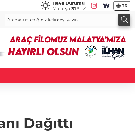
Hava Durumu
TR
Malatya
31 °
anı Dağıttı