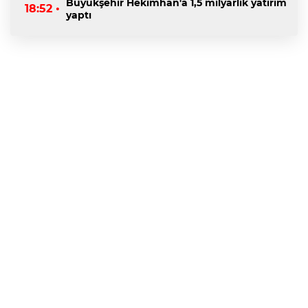
Büyükşehir Hekimhan'a 1,5 milyarlık yatırım
18:52 •
yaptı