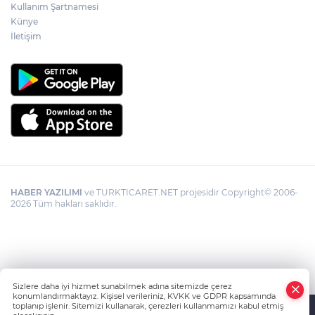
Kullanım Şartnamesi
Künye
İletişim
HABER YAZILIMI
ve TURKTICARET.NET projesidir Copyright© 2006-
2026 Tüm hakları saklıdır.
Sizlere daha iyi hizmet sunabilmek adına sitemizde çerez
konumlandırmaktayız. Kişisel verileriniz, KVKK ve GDPR kapsamında
toplanıp işlenir. Sitemizi kullanarak, çerezleri kullanmamızı kabul etmiş