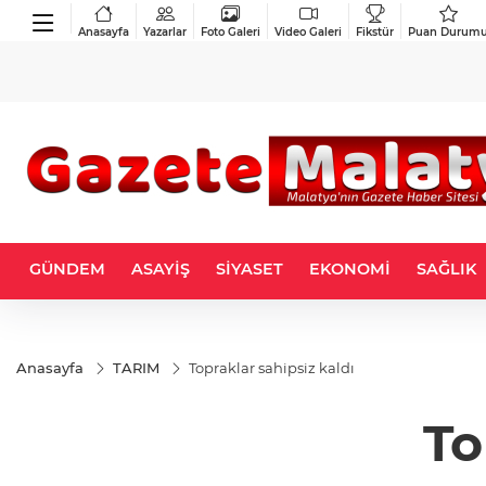
Anasayfa
Yazarlar
Foto Galeri
Video Galeri
Fikstür
Puan Durum
GÜNDEM
ASAYİŞ
SİYASET
EKONOMİ
SAĞLIK
Anasayfa
TARIM
Topraklar sahipsiz kaldı
To