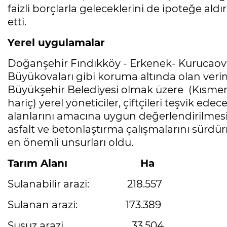
faizli borçlarla geleceklerini de ipoteğe aldı
etti.
Yerel uygulamalar
Doğanşehir Fındıkköy - Erkenek- Kurucaov
Büyükovaları gibi koruma altında olan verim
Büyükşehir Belediyesi olmak üzere (Kısmen 
hariç) yerel yöneticiler, çiftçileri teşvik e
alanlarını amacına uygun değerlendirilmesi
asfalt ve betonlaştırma çalışmalarını sür
en önemli unsurları oldu.
Tarım Alanı Ha
Sulanabilir arazi: 218.557
Sulanan arazi: 173.389
Susuz arazi 33.504