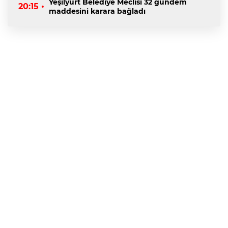
Yeşilyurt Belediye Meclisi 32 gündem
20:15 •
maddesini karara bağladı