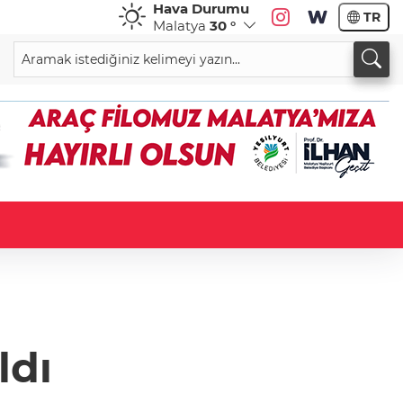
Hava Durumu
TR
Malatya
30 °
ldı