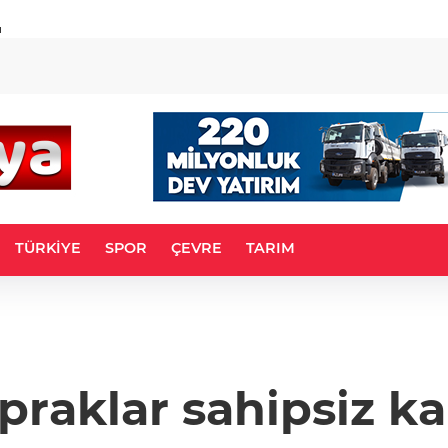
u
TÜRKİYE
SPOR
ÇEVRE
TARIM
praklar sahipsiz ka