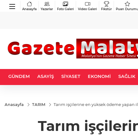
Anasayfa
Yazarlar
Foto Galeri
Video Galeri
Fikstür
Puan Durum
GÜNDEM
ASAYİŞ
SİYASET
EKONOMİ
SAĞLIK
Anasayfa
TARIM
Tarım işçilerine en yüksek ödeme yapan il
Tarım işçiler