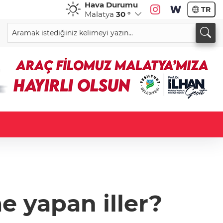
Hava Durumu
TR
Malatya
30 °
e yapan iller?