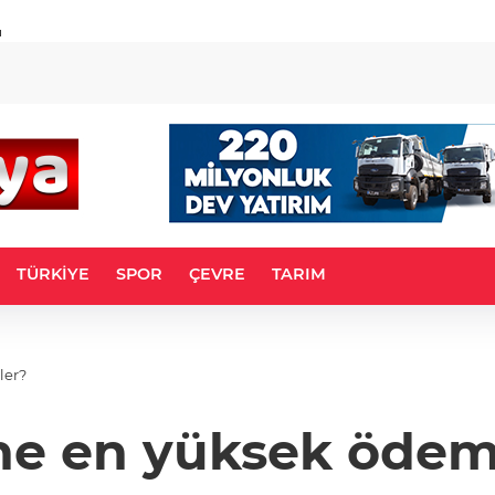
u
TÜRKİYE
SPOR
ÇEVRE
TARIM
ler?
ine en yüksek ödem