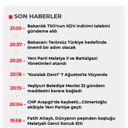
SON HABERLER
Bakanlık TSO'nun KDV indirimi talebini
21:00 •
gündeme aldı
Babacan: Terörsüz Türkiye hedefinde
20:37 •
önemli bir adım olacak
Yeni Parti Malatya il ve Battalgazi
20:25 •
Yönetimleri atandı
20:18 •
"Kozalak Devri" 7 Ağustos'ta Vizyonda
Yeşilyurt Belediye Meclisi 32 gündem
20:15 •
maddesini karara bağladı
CHP Arapgir'de kaybetti...Cömertoğlu
20:04 •
ekibiyle Yeni Partiye geçti
Fatih Altaylı, Dünyanın peşinden koştuğu
19:58 •
Malatyalı Genci Konuk Etti