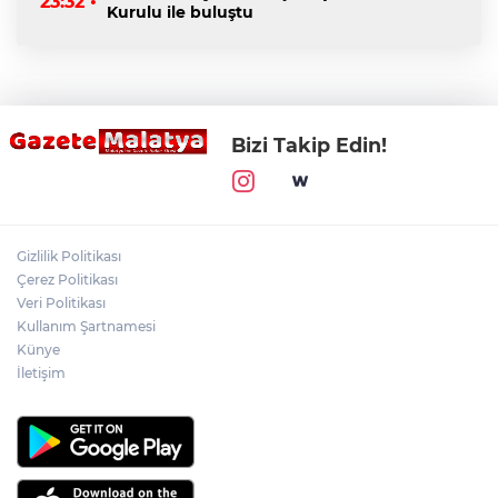
23:32 •
Kurulu ile buluştu
Bizi Takip Edin!
Gizlilik Politikası
Çerez Politikası
Veri Politikası
Kullanım Şartnamesi
Künye
İletişim