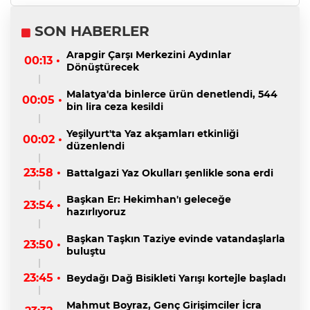
SON HABERLER
Arapgir Çarşı Merkezini Aydınlar
00:13 •
Dönüştürecek
Malatya'da binlerce ürün denetlendi, 544
00:05 •
bin lira ceza kesildi
Yeşilyurt'ta Yaz akşamları etkinliği
00:02 •
düzenlendi
23:58 •
Battalgazi Yaz Okulları şenlikle sona erdi
Başkan Er: Hekimhan'ı geleceğe
23:54 •
hazırlıyoruz
Başkan Taşkın Taziye evinde vatandaşlarla
23:50 •
buluştu
23:45 •
Beydağı Dağ Bisikleti Yarışı kortejle başladı
Mahmut Boyraz, Genç Girişimciler İcra