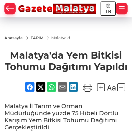
TR
Anasayfa
TARIM
Malatya'da
Yem
Bitkisi
Malatya'da Yem Bitkisi
Tohumu
Dağıtımı
Yapıldı
Tohumu Dağıtımı Yapıldı
Malatya İl Tarım ve Orman
Müdürlüğünde yüzde 75 Hibeli Dörtlü
Karışım Yem Bitkisi Tohumu Dağıtımı
Gerçekleştirildi