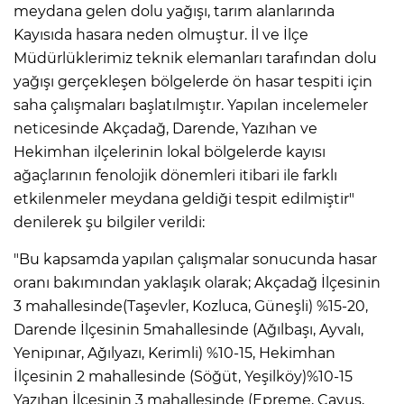
meydana gelen dolu yağışı, tarım alanlarında
Kayısıda hasara neden olmuştur. İl ve İlçe
Müdürlüklerimiz teknik elemanları tarafından dolu
yağışı gerçekleşen bölgelerde ön hasar tespiti için
saha çalışmaları başlatılmıştır. Yapılan incelemeler
neticesinde Akçadağ, Darende, Yazıhan ve
Hekimhan ilçelerinin lokal bölgelerde kayısı
ağaçlarının fenolojik dönemleri itibari ile farklı
etkilenmeler meydana geldiği tespit edilmiştir"
denilerek şu bilgiler verildi:
"Bu kapsamda yapılan çalışmalar sonucunda hasar
oranı bakımından yaklaşık olarak; Akçadağ İlçesinin
3 mahallesinde(Taşevler, Kozluca, Güneşli) %15-20,
Darende İlçesinin 5mahallesinde (Ağılbaşı, Ayvalı,
Yenipınar, Ağılyazı, Kerimli) %10-15, Hekimhan
İlçesinin 2 mahallesinde (Söğüt, Yeşilköy)%10-15
Yazıhan İlçesinin 3 mahallesinde (Epreme, Çavuş,