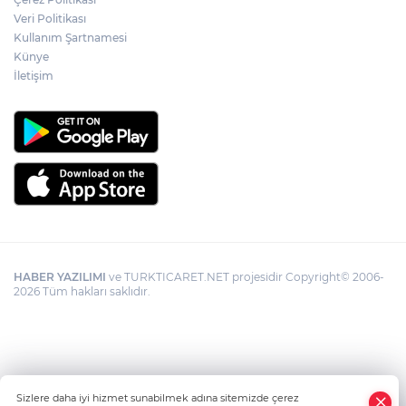
Veri Politikası
Kullanım Şartnamesi
Künye
İletişim
HABER YAZILIMI
ve TURKTICARET.NET projesidir Copyright© 2006-
2026 Tüm hakları saklıdır.
Sizlere daha iyi hizmet sunabilmek adına sitemizde çerez