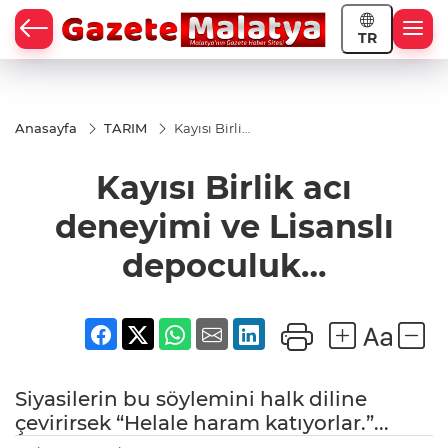
TR
Anasayfa
TARIM
Kayısı Birlik
acı
deneyimi
Kayısı Birlik acı
ve Lisanslı
depoculuk…
deneyimi ve Lisanslı
depoculuk…
Siyasilerin bu söylemini halk diline
çevirirsek “Helale haram katıyorlar.”...