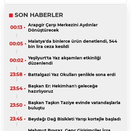
SON HABERLER
Arapgir Çarşı Merkezini Aydınlar
00:13 •
Dönüştürecek
Malatya'da binlerce ürün denetlendi, 544
00:05 •
bin lira ceza kesildi
Yeşilyurt'ta Yaz akşamları etkinliği
00:02 •
düzenlendi
23:58 •
Battalgazi Yaz Okulları şenlikle sona erdi
Başkan Er: Hekimhan'ı geleceğe
23:54 •
hazırlıyoruz
Başkan Taşkın Taziye evinde vatandaşlarla
23:50 •
buluştu
23:45 •
Beydağı Dağ Bisikleti Yarışı kortejle başladı
Mahmut Boyraz, Genç Girişimciler İcra