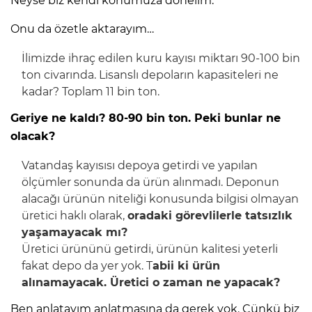
Neyse biz kendi konumuza dönelim.
Onu da özetle aktarayım…
İlimizde ihraç edilen kuru kayısı miktarı 90-100 bin
ton civarında. Lisanslı depoların kapasiteleri ne
kadar? Toplam 11 bin ton.
Geriye ne kaldı? 80-90 bin ton. Peki bunlar ne
olacak?
Vatandaş kayısısı depoya getirdi ve yapılan
ölçümler sonunda da ürün alınmadı. Deponun
alacağı ürünün niteliği konusunda bilgisi olmayan
üretici haklı olarak,
oradaki görevlilerle tatsızlık
yaşamayacak mı?
Üretici ürününü getirdi, ürünün kalitesi yeterli
fakat depo da yer yok. T
abii ki ürün
alınamayacak. Üretici o zaman ne yapacak?
Ben anlatayım anlatmasına da gerek yok. Çünkü biz