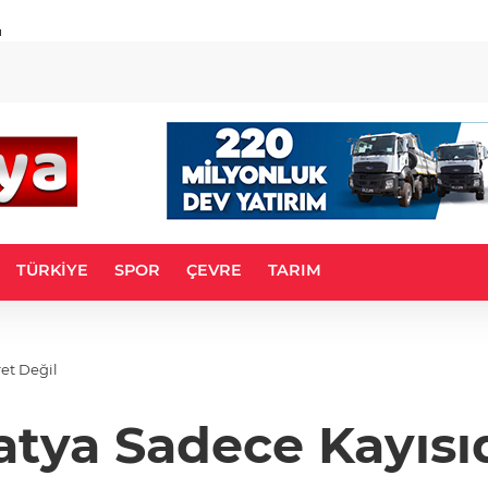
u
TÜRKİYE
SPOR
ÇEVRE
TARIM
et Değil
tya Sadece Kayısı