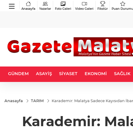
Anasayfa
Yazarlar
Foto Galeri
Video Galeri
Fikstür
Puan Durum
GÜNDEM
ASAYİŞ
SİYASET
EKONOMİ
SAĞLIK
Anasayfa
TARIM
Karademir: Malatya Sadece Kayısıdan İbar
Karademir: Mala