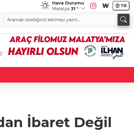
Hava Durumu
TR
Malatya
31 °
dan İbaret Değil