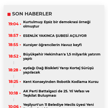
SON HABERLER
Kurtulmuş: Eşsiz bir demokrasi örneği
19:04 •
olmuştur
18:57 •
ESENLİK YAKINCA ŞUBESİ AÇILIYOR
18:55 •
Kursiyer öğrencilerin Havuz keyfi
Büyükşehir Hekimhan'a 1,5 milyarlık yatırım
18:52 •
yaptı
eydağı Dağ Bisikleti Yarışı Kortej Sürüşü
18:28 •
yapılacak
18:25 •
Kent Konseyinden Robotik Kodlama Kursu
AK Parti Battalgazi de 25. Yıl Vefası ve
10:18 •
Teşkilat Buluşması
Yeşilyurt'un 11 Belediye Meclis üyesi Yeni
10:06 •