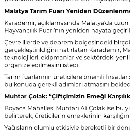
Malatya Tarım Fuarı Yeniden Düzenlenme
Karademir, açıklamasında Malatya’da uzun
Hayvancılık Fuarı’nın yeniden hayata geçiril
Çevre illerde ve deprem bölgesindeki birçok
gerçekleştirildiğini hatırlatan Karademir, Ma
teknolojileri, ekipmanlar ve sektördeki yenil
organize edilmesini istedi.
Tarım fuarlarının üreticilere önemli fırsatla
bu konuda gerekli adımları atmasını bekledik
Muhtar Çolak: “Çiftçimizin Emeği Karşılı
Boyaca Mahallesi Muhtarı Ali Çolak ise bu y
belirterek, üreticilerin emeklerinin karşılığı
Yağışların olumlu etkisiyle bereketli bir d