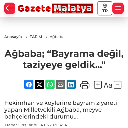
TR
Anasayfa
TARIM
Ağbaba;
“Bayrama
değil,
Ağbaba; “Bayrama değil,
taziyeye
geldik..."
taziyeye geldik..."
Hekimhan ve köylerine bayram ziyareti
yapan Milletvekili Ağbaba, meyve
bahçelerindeki durumu...
Haber Giriş Tarihi: 14.05.2021 14:14