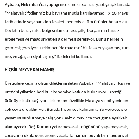
Ağbaba, Hekimhan’da yaptığı incelemeler sonrası yaptığı açıklamada,
“Malatyalı çiftçilerimiz bu bayramı mutlu karşılayamadı. 9-10 Mayıs
tarihlerinde yaşanan don felaketi nedeniyle tüm ürünler heba oldu.
Devletin burayı afet bölgesi ilan etmesi, çiftçi borçlarının faizsiz
ertelemesi ve mağduriyetleri gidermesi gerekiyor. Bunu herkesin
görmesi gerekiyor. Hekimhan'da maalesef bir felaket yaşanmış, tüm
meyve ağaçları siyahlaşmış” ifadelerini kullandı.
HİÇBİR MEYVE KALMAMIŞ
Üreticilere geçmiş olsun dileklerini ileten Ağbaba, “Malatya çiftçisi ve
üreticisi yıllardan beri bu ekonomiye katkıda bulunuyor. Ürettiği
ürünüyle katkı sağlıyor. Hekimhan, özellikle Malatya ve bölgenin en
çok ceviz üretildiği yer. Burada hiçbir şey kalmamış. Bu yöre cevizle
yaşamını sürdürmeye çalışıyor. Ceviz olmayınca çocuğuna ayakkabı
alamayacak, Bağ-Kurunu yatıramayacak, düğününü yapamayacak,
çocuğunu okula gönderemeyecek. Tamamen büyük bir mağduriyet