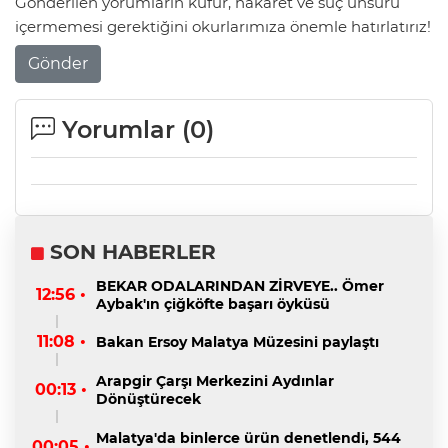
Gönderilen yorumların küfür, hakaret ve suç unsuru
içermemesi gerektiğini okurlarımıza önemle hatırlatırız!
Gönder
Yorumlar (
0
)
SON HABERLER
BEKAR ODALARINDAN ZİRVEYE.. Ömer
12:56 •
Aybak'ın çiğköfte başarı öyküsü
11:08 •
Bakan Ersoy Malatya Müzesini paylaştı
Arapgir Çarşı Merkezini Aydınlar
00:13 •
Dönüştürecek
Malatya'da binlerce ürün denetlendi, 544
00:05 •