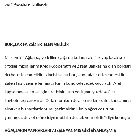
var” ifadelerini kullandı.
BORÇLAR FAİZSİZ ERTELENMELİDİR
Milletvekili Ağbaba, yetkililere çağrıda bulunarak, “İlk yapılacak şey;
çiftçilerimizin Tarım Kredi Kooperatifi ve Ziraat Bankasına olan borçları
derhal ertelenmelidir. İkincisi ise bu borçların faizsiz ertelenmesidir.
Zaten faiz üzerine binmiş çiftçinin bunu ödeyecek gücü yok. Afet
kapsamına alınması için üreticinin tüm varlığının yüzde 40’ını
kaybetmesi gerekiyor. O da mümkün değil, o nedenle afet kapsamına
alınırken bu şartlarda yumuşatılmalıdır. Kimin ağacı ve ürünü
yanmışsa, devlet o üreticiye mutlaka destek vermelidir” diye konuştu.
AĞAÇLARIN YAPRAKLARI ATEŞLE YANMIŞ GİBİ SİYAHLAŞMIŞ