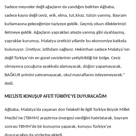
Sadece meyveler değil ağaçların da yandığını belirten Ağbaba,
sadece kayısı değil ceviz, erik, elma, tut,kiraz, tütün yanmış. Bayram
kutlamasına geleceğimize taziyeye geldik. Geçmiş olsun dileklerimizi
iletmeye geldik. Ağaçların yaprakları ateşte yanmış gibi siyahlaşmış,
yapraklar kurumuş. Malatya üreticisi yıllardır bu ekonomiye katkıda
bulunuyor. Üretiyor, istihdam sağlıyor. Hekimhan sadece Malatya’nın
değil Türkiye’nin en güzel cevizlerinin yetiştirildiği bir bölge. Ceviz
olmayınca çocuğuna ayakkabı alamayacak, düğün yapamayacak,
BAĞKUR primini yatıramayacak, okul masraflarını ödeyemeyecek.”
dedi.
MECLİSTE KONUŞUP AFETİ TÜRKİYE’YE DUYURACAĞIM
Ağbaba, Malatya’da yaşanan don felaketi ile ilgili Türkiye Büyük Millet
Meclisi’ne (TBMM) araştırma önergesi verdiğini hatırlatarak, bayram
sonrası TBMM’de bir konuşma yaparak, konuyu Türkiye’ye
duyuracağını da sözlerine ekledi.