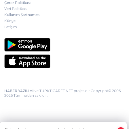
Çerez Politikası
Veri Politikası
Kullanım Şartnamesi
Künye
İletişim
HABER YAZILIMI
ve TURKTICARET.NET projesidir Copyright© 2006-
2026 Tüm hakları saklıdır.