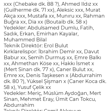
xxx (Chebake dk. 88 ?), Ahmed Ildız xx
(Guilherme dk. 71 xx), Aleksic xxx, Murat
Akça xxx, Mustafa xx, Munıru xx, Rahman
Buğra xx, Dia xx (Boutaib dk. 58 x)
Yedekler: Abdulsamed Dumlu, Fatih,
Sadık, Erkan, Emirhan Kayalar,
Muhammed Bilal
Teknik Direktör: Erol Bulut
Kırklarelispor: İbrahim Demir xx, Davut
Babur xx, Semih Durmuş xx, Emre Balkı
xx, Ahmethan Köse xx, Hakkı İsmet x
(Mert Sinan dk. 77 x), Caner Bulut xx,
Emre xx, Denis Taşkesen x (Abdurrahim
dk. 80 ?), Yüksel Şişman x (Caner Koca dk.
58 x), Yusuf Çelik xx
Yedekler: Meriç, Müslüm Aydoğan, Mert
Sinan, Mehmet Eray, Ümit Can Tokcu,
Abdurrahim
Teknik Direktör: Cemil Akkoyun