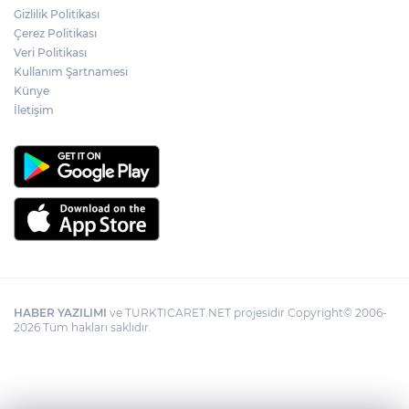
Gizlilik Politikası
Çerez Politikası
Veri Politikası
Kullanım Şartnamesi
Künye
İletişim
HABER YAZILIMI
ve TURKTICARET.NET projesidir Copyright© 2006-
2026 Tüm hakları saklıdır.