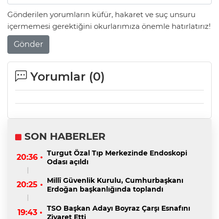
Gönderilen yorumların küfür, hakaret ve suç unsuru
içermemesi gerektiğini okurlarımıza önemle hatırlatırız!
Gönder
Yorumlar (
0
)
SON HABERLER
Turgut Özal Tıp Merkezinde Endoskopi
20:36 •
Odası açıldı
Millî Güvenlik Kurulu, Cumhurbaşkanı
20:25 •
Erdoğan başkanlığında toplandı
TSO Başkan Adayı Boyraz Çarşı Esnafını
19:43 •
Ziyaret Etti