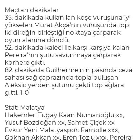
Maçtan dakikalar
35. dakikada kullanılan köşe vuruşuna iyi
yükselen Murat Akça’nın vuruşunda top
iki direğin birleştiği noktaya çarparak
oyun alanına döndü.
52. dakikada kaleci ile karşı karşıya kalan
Pereira’nın şutu savunmaya çarparak
kornere çıktı.
82. dakikada Guilherme’nin pasında ceza
sahası sağ çaprazında topla buluşan
Aleksic yerden şutunu çekti top ağlara
gitti. 1-0
Stat: Malatya
Hakemler: Tugay Kaan Numanoğlu xx,
Yusuf Bozdoğan xx, Samet Çiçek xx
Evkur Yeni Malatyaspor: Farnolle xxx,
Gökhan Akkan xx, Eren Tozlu xxx, Pereira