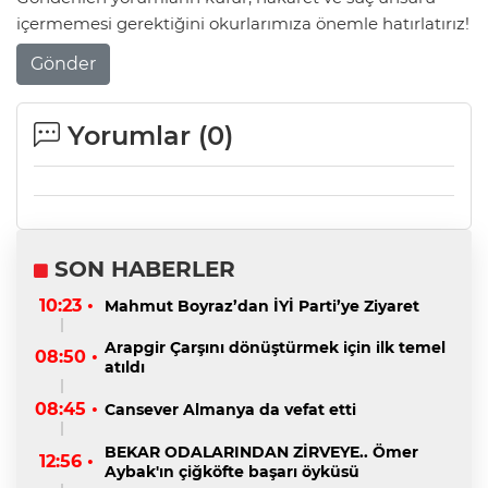
içermemesi gerektiğini okurlarımıza önemle hatırlatırız!
Gönder
Yorumlar (
0
)
SON HABERLER
10:23 •
Mahmut Boyraz’dan İYİ Parti’ye Ziyaret
Arapgir Çarşını dönüştürmek için ilk temel
08:50 •
atıldı
08:45 •
Cansever Almanya da vefat etti
BEKAR ODALARINDAN ZİRVEYE.. Ömer
12:56 •
Aybak'ın çiğköfte başarı öyküsü