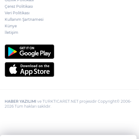
Çerez Politikası
Veri Politikası
Kullanım Şartnamesi
Künye
İletişim
HABER YAZILIMI
ve TURKTICARET.NET projesidir Copyright© 2006-
2026 Tüm hakları saklıdır.