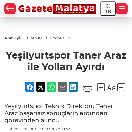
TR
Anasayfa
SPOR
Yeşilyurtspor
Taner Araz
ile Yolları
Yeşilyurtspor Taner Araz
Ayırdı
ile Yolları Ayırdı
Yeşilyurtspor Teknik Direktörü Taner
Araz başarısız sonuçların ardından
görevinden alındı.
Haber Giriş Tarihi: 01.02.2026 19:57