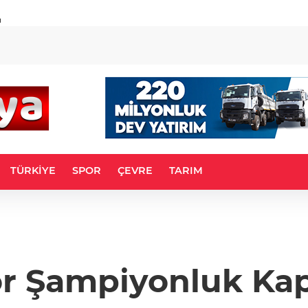
u
TÜRKİYE
SPOR
ÇEVRE
TARIM
or Şampiyonluk Kapı