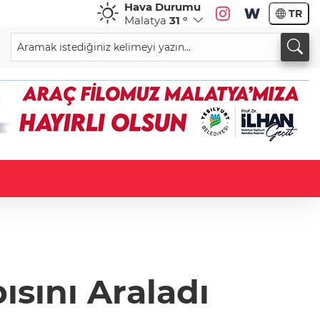
Hava Durumu
TR
Malatya
31 °
sını Araladı