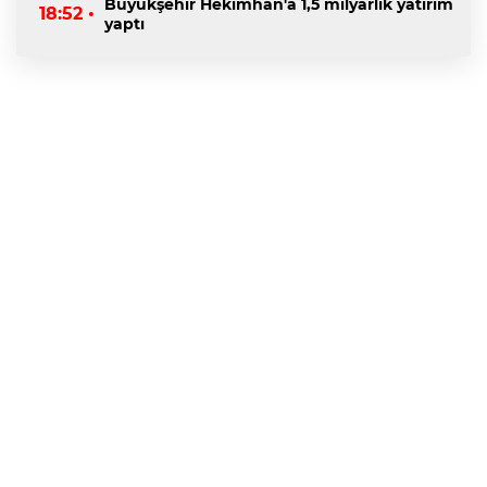
Büyükşehir Hekimhan'a 1,5 milyarlık yatırım
18:52 •
yaptı