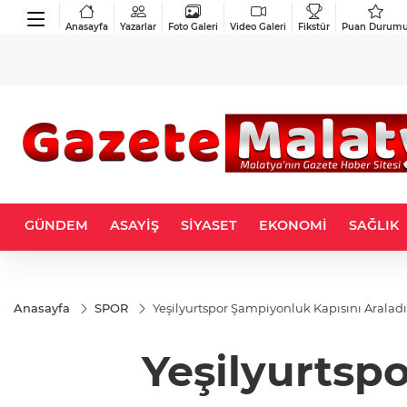
Anasayfa
Yazarlar
Foto Galeri
Video Galeri
Fikstür
Puan Durum
GÜNDEM
ASAYİŞ
SİYASET
EKONOMİ
SAĞLIK
Anasayfa
SPOR
Yeşilyurtspor Şampiyonluk Kapısını Araladı
Yeşilyurtsp