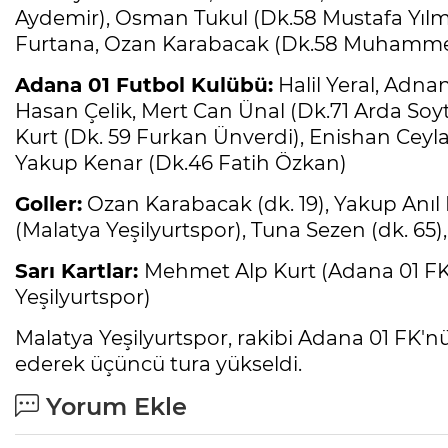
Aydemir), Osman Tukul (Dk.58 Mustafa Yılm
Furtana, Ozan Karabacak (Dk.58 Muhamme
Adana 01 Futbol Kulübü:
Halil Yeral, Adna
Hasan Çelik, Mert Can Ünal (Dk.71 Arda So
Kurt (Dk. 59 Furkan Ünverdi), Enishan Ceyla
Yakup Kenar (Dk.46 Fatih Özkan)
Goller:
Ozan Karabacak (dk. 19), Yakup Anıl 
(Malatya Yeşilyurtspor), Tuna Sezen (dk. 65)
Sarı Kartlar:
Mehmet Alp Kurt (Adana 01 FK)
Yeşilyurtspor)
Malatya Yeşilyurtspor, rakibi Adana 01 FK'nü 
ederek üçüncü tura yükseldi.
Yorum Ekle