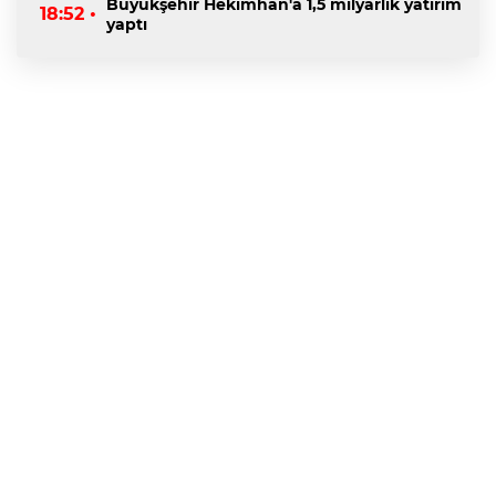
Büyükşehir Hekimhan'a 1,5 milyarlık yatırım
18:52 •
yaptı