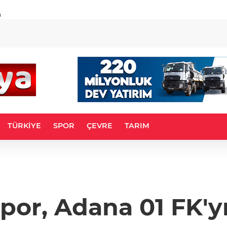
u
TÜRKİYE
SPOR
ÇEVRE
TARIM
por, Adana 01 FK'yı