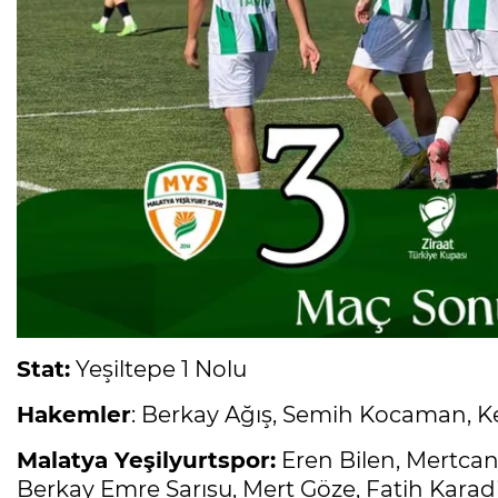
Stat:
Yeşiltepe 1 Nolu
Hakemler
: Berkay Ağış, Semih Kocaman, 
Malatya Yeşilyurtspor:
Eren Bilen, Mertcan
Berkay Emre Sarısu, Mert Göze, Fatih Karad