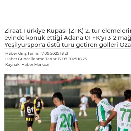
Ziraat Türkiye Kupası (ZTK) 2. tur elemeler
evinde konuk ettiği Adana 01 FK'yı 3-2 mağl
Yeşilyurspor'a üstü turu getiren golleri Oz
Haber Giriş Tarihi: 17.09.2025 18:21
Haber Güncellenme Tarihi: 17.09.2025 18:26
Kaynak: Haber Merkezi