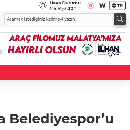
Hava Durumu
TR
Malatya
32 °
la Belediyespor’u