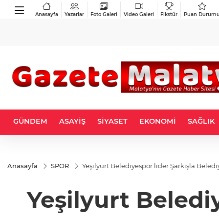
Anasayfa
Yazarlar
Foto Galeri
Video Galeri
Fikstür
Puan Durum
GÜNDEM
ASAYİŞ
SİYASET
EKONOMİ
SAĞLIK
Anasayfa
SPOR
Yeşilyurt Belediyespor lider Şarkışla Beled
Yeşilyurt Beledi