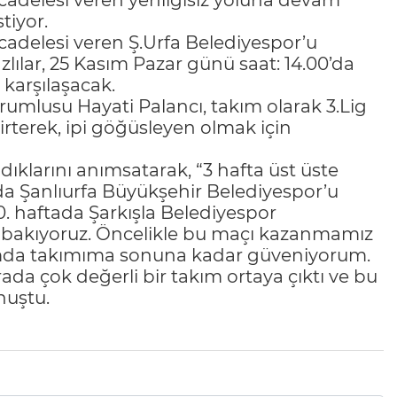
cadelesi veren yenilgisiz yoluna devam
tiyor.
delesi veren Ş.Urfa Belediyespor’u
lılar, 25 Kasım Pazar günü saat: 14.00’da
 karşılaşacak.
rumlusu Hayati Palancı, takım olarak 3.Lig
irterek, ipi göğüsleyen olmak için
ldıklarını anımsatarak, “3 hafta üst üste
a Şanlıurfa Büyükşehir Belediyespor’u
0. haftada Şarkışla Belediyespor
 bakıyoruz. Öncelikle bu maçı kazanmamız
lamda takımıma sonuna kadar güveniyorum.
rada çok değerli bir takım ortaya çıktı ve bu
nuştu.