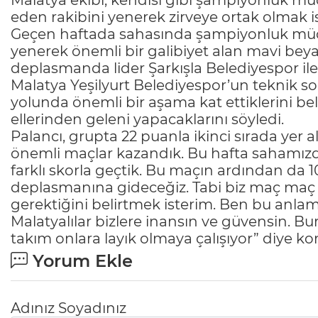
Malatya ekibi, kendisi gibi şampiyonluk mü
eden rakibini yenerek zirveye ortak olmak is
Geçen haftada sahasında şampiyonluk müca
yenerek önemli bir galibiyet alan mavi beyaz
deplasmanda lider Şarkışla Belediyespor ile
Malatya Yeşilyurt Belediyespor’un teknik so
yolunda önemli bir aşama kat ettiklerini bel
ellerinden geleni yapacaklarını söyledi.
Palancı, grupta 22 puanla ikinci sırada yer a
önemli maçlar kazandık. Bu hafta sahamızd
farklı skorla geçtik. Bu maçın ardından da 1
deplasmanına gideceğiz. Tabi biz maç maç
gerektiğini belirtmek isterim. Ben bu an
Malatyalılar bizlere inansın ve güvensin. Bu
takım onlara layık olmaya çalışıyor” diye ko
Yorum Ekle
Adınız Soyadınız