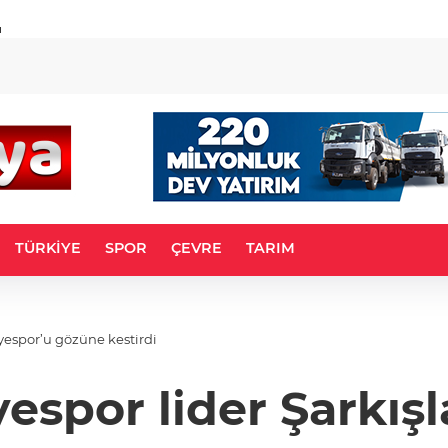
u
TÜRKİYE
SPOR
ÇEVRE
TARIM
iyespor’u gözüne kestirdi
yespor lider Şarkış