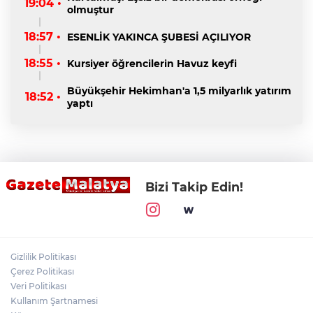
19:04 •
olmuştur
18:57 •
ESENLİK YAKINCA ŞUBESİ AÇILIYOR
18:55 •
Kursiyer öğrencilerin Havuz keyfi
Büyükşehir Hekimhan'a 1,5 milyarlık yatırım
18:52 •
yaptı
Bizi Takip Edin!
Gizlilik Politikası
Çerez Politikası
Veri Politikası
Kullanım Şartnamesi