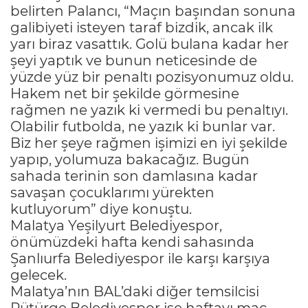
belirten Palancı, “Maçın başından sonuna
galibiyeti isteyen taraf bizdik, ancak ilk
yarı biraz vasattık. Golü bulana kadar her
şeyi yaptık ve bunun neticesinde de
yüzde yüz bir penaltı pozisyonumuz oldu.
Hakem net bir şekilde görmesine
rağmen ne yazık ki vermedi bu penaltıyı.
Olabilir futbolda, ne yazık ki bunlar var.
Biz her şeye rağmen işimizi en iyi şekilde
yapıp, yolumuza bakacağız. Bugün
sahada terinin son damlasına kadar
savaşan çocuklarımı yürekten
kutluyorum” diye konuştu.
Malatya Yeşilyurt Belediyespor,
önümüzdeki hafta kendi sahasında
Şanlıurfa Belediyespor ile karşı karşıya
gelecek.
Malatya’nın BAL’daki diğer temsilcisi
Pütürge Belediyespor ise haftayı maç