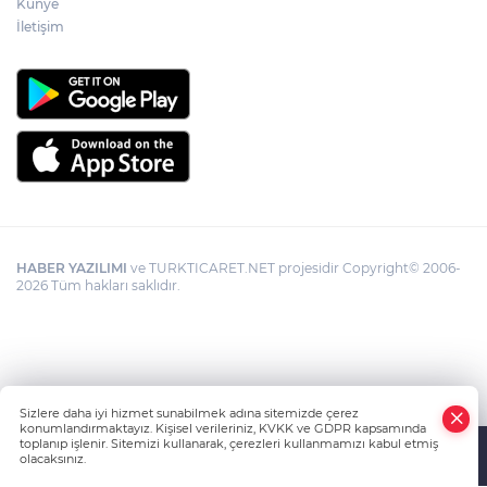
Künye
İletişim
HABER YAZILIMI
ve TURKTICARET.NET projesidir Copyright© 2006-
2026 Tüm hakları saklıdır.
Sizlere daha iyi hizmet sunabilmek adına sitemizde çerez
konumlandırmaktayız. Kişisel verileriniz, KVKK ve GDPR kapsamında
toplanıp işlenir. Sitemizi kullanarak, çerezleri kullanmamızı kabul etmiş
olacaksınız.
Anasayfa
Haber Ara
Yazarlar
İhbar Hattı