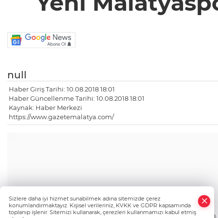
Yeni Malatyaspo
null
Haber Giriş Tarihi: 10.08.2018 18:01
Haber Güncellenme Tarihi: 10.08.2018 18:01
Kaynak: Haber Merkezi
https://www.gazetemalatya.com/
×
Sizlere daha iyi hizmet sunabilmek adına sitemizde çerez
Whatsapp
konumlandırmaktayız. Kişisel verileriniz, KVKK ve GDPR kapsamında
toplanıp işlenir. Sitemizi kullanarak, çerezleri kullanmamızı kabul etmiş