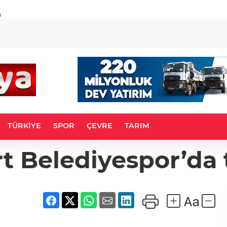
u
TÜRKİYE
SPOR
ÇEVRE
TARIM
rt Belediyespor’da 