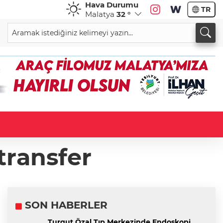
Hava Durumu
TR
Malatya
32 °
transfer
SON HABERLER
Turgut Özal Tıp Merkezinde Endoskopi