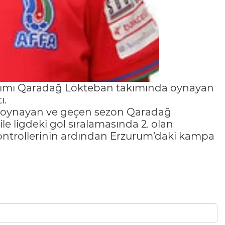
takımı Qaradağ Lökteban takımında oynayan
ı.
da oynayan ve geçen sezon Qaradağ
le ligdeki gol sıralamasında 2. olan
ontrollerinin ardından Erzurum’daki kampa