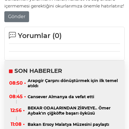
içermemesi gerektiğini okurlarımıza önemle hatırlatırız!
Gönder
Yorumlar (
0
)
SON HABERLER
Arapgir Çarşını dönüştürmek için ilk temel
08:50 •
atıldı
08:45 •
Cansever Almanya da vefat etti
BEKAR ODALARINDAN ZİRVEYE.. Ömer
12:56 •
Aybak'ın çiğköfte başarı öyküsü
11:08 •
Bakan Ersoy Malatya Müzesini paylaştı