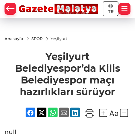
TR
Anasayfa
SPOR
Yeşilyurt
Belediyespor’da
Kilis
Yeşilyurt
Belediyespor
maçı hazırlıkları
sürüyor
Belediyespor’da Kilis
Belediyespor maçı
hazırlıkları sürüyor
null