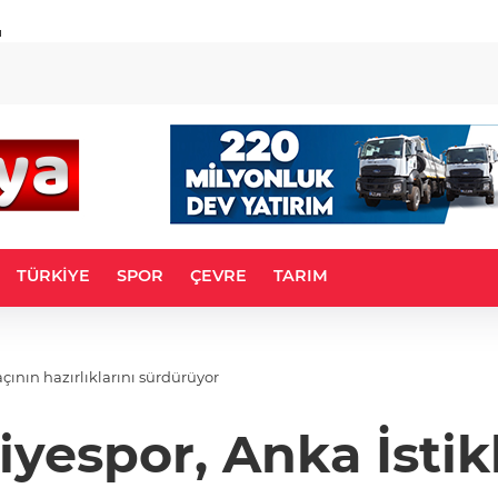
u
TÜRKİYE
SPOR
ÇEVRE
TARIM
çının hazırlıklarını sürdürüyor
iyespor, Anka İsti