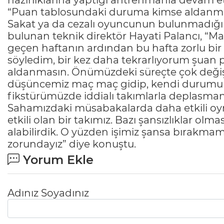
hazırlıklarına yaptığı antrenmanla devam et
“Puan tablosundaki duruma kimse aldanm
Sakat ya da cezalı oyuncunun bulunmadığı 
bulunan teknik direktör Hayati Palancı, “
geçen haftanın ardından bu hafta zorlu bi
söyledim, bir kez daha tekrarlıyorum şua
aldanmasın. Önümüzdeki süreçte çok değişik
düşüncemiz maç maç gidip, kendi durumumu
fikstürümüzde iddialı takımlarla deplasma
Sahamızdaki müsabakalarda daha etkili oyn
etkili olan bir takımız. Bazı şansızlıklar olm
alabilirdik. O yüzden işimiz şansa bırakmama
zorundayız” diye konuştu.
Yorum Ekle
Adınız Soyadınız