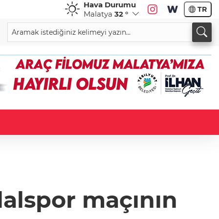
Hava Durumu
TR
Malatya
32 °
klalspor maçının