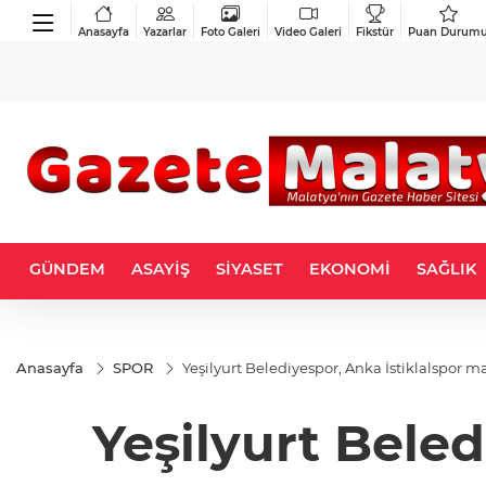
Anasayfa
Yazarlar
Foto Galeri
Video Galeri
Fikstür
Puan Durum
GÜNDEM
ASAYİŞ
SİYASET
EKONOMİ
SAĞLIK
Anasayfa
SPOR
Yeşilyurt Belediyespor, Anka İstiklalspor ma
Yeşilyurt Beled