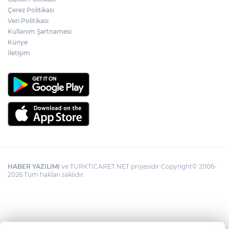
Çerez Politikası
Veri Politikası
Kullanım Şartnamesi
Künye
İletişim
HABER YAZILIMI
ve TURKTICARET.NET projesidir Copyright© 2006-
2026 Tüm hakları saklıdır.