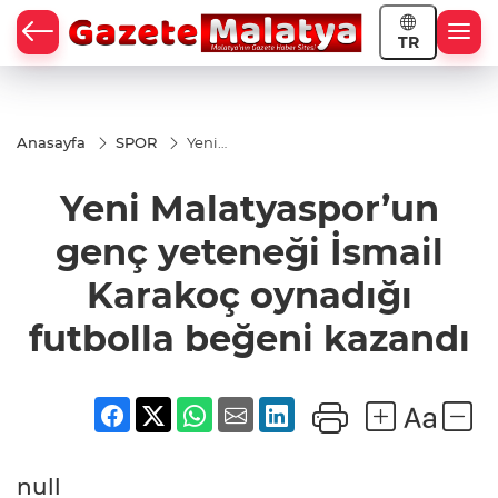
TR
Anasayfa
SPOR
Yeni
Malatyaspor’un
genç yeteneği
Yeni Malatyaspor’un
İsmail Karakoç
oynadığı
futbolla beğeni
genç yeteneği İsmail
kazandı
Karakoç oynadığı
futbolla beğeni kazandı
null