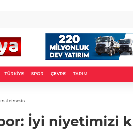
u
TÜRKİYE
SPOR
ÇEVRE
TARIM
timal etmesin
or: İyi niyetimizi 