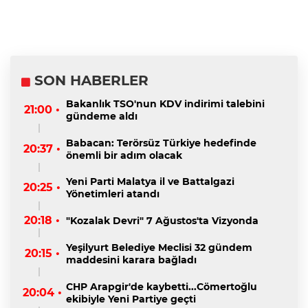
SON HABERLER
Bakanlık TSO'nun KDV indirimi talebini
21:00 •
gündeme aldı
Babacan: Terörsüz Türkiye hedefinde
20:37 •
önemli bir adım olacak
Yeni Parti Malatya il ve Battalgazi
20:25 •
Yönetimleri atandı
20:18 •
"Kozalak Devri" 7 Ağustos'ta Vizyonda
Yeşilyurt Belediye Meclisi 32 gündem
20:15 •
maddesini karara bağladı
CHP Arapgir'de kaybetti...Cömertoğlu
20:04 •
ekibiyle Yeni Partiye geçti