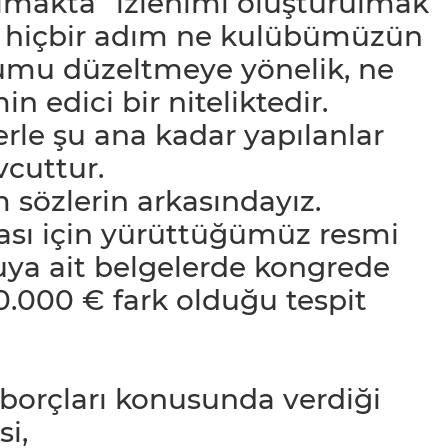
makta” izlenimi oluşturulmak
an hiçbir adım ne kulübümüzün
rumu düzeltmeye yönelik, ne
 edici bir niteliktedir.
rle şu ana kadar yapılanlar
vcuttur.
 sözlerin arkasındayız.
ması için yürüttüğümüz resmi
uya ait belgelerde kongrede
10.000 € fark olduğu tespit
r borçları konusunda verdiği
i,