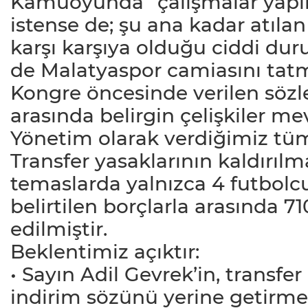
Kamuoyunda “çalışmalar yapıl
istense de; şu ana kadar atıl
karşı karşıya olduğu ciddi du
de Malatyaspor camiasını tatmin
Kongre öncesinde verilen sözle
arasında belirgin çelişkiler me
Yönetim olarak verdiğimiz tüm
Transfer yasaklarının kaldırıl
temaslarda yalnızca 4 futbolc
belirtilen borçlarla arasında 7
edilmiştir.
Beklentimiz açıktır:
• Sayın Adil Gevrek’in, transfe
indirim sözünü yerine getirmes