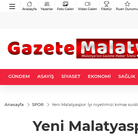
Anasayfa
Yazarlar
Foto Galeri
Video Galeri
Fikstür
Puan Durum
GÜNDEM
ASAYİŞ
SİYASET
EKONOMİ
SAĞLIK
Anasayfa
SPOR
Yeni Malatyaspor: İyi niyetimizi kimse suis
Yeni Malatyasp