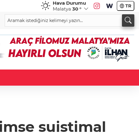
Hava Durumu
TR
Malatya
30 °
kimse suistimal