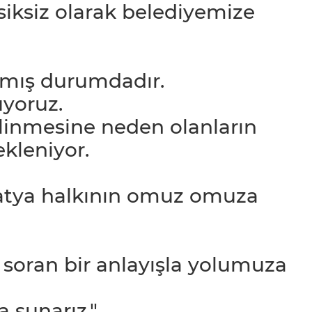
siksiz olarak belediyemize
nmış durumdadır.
yoruz.
elinmesine neden olanların
kleniyor.
latya halkının omuz omuza
 soran bir anlayışla yolumuza
 sunarız."