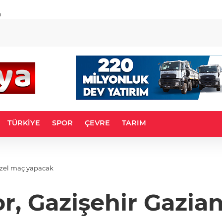
u
TÜRKİYE
SPOR
ÇEVRE
TARIM
 özel maç yapacak
r, Gazişehir Gazian