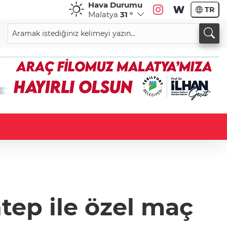
Hava Durumu
TR
Malatya
31 °
tep ile özel maç